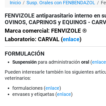
Inicio
Susp. Orales con FENBENDAZOL
Fe
FENVIZOLE antiparasitario interno en s
OVINOS, CAPRINOS y EQUINOS - CARVAL
Marca comercial: FENVIZOLE ®
Laboratorio: CARVAL (
enlace
)
FORMULACIÓN
Suspensión
para administración
oral
(
enlac
Pueden interesarle también los siguientes artícu
veterinarios:
formulaciones (
enlace
)
envases y etiquetas (
enlace
)