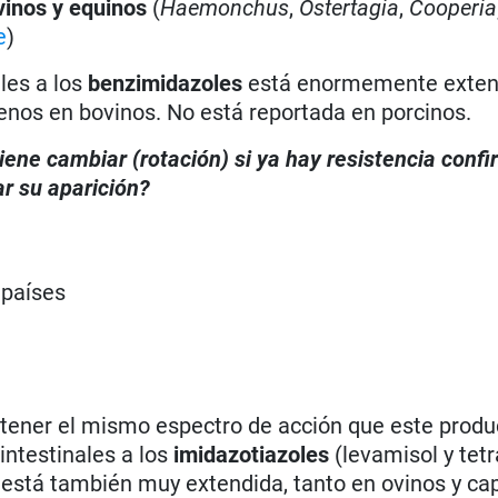
vinos y equinos
(
Haemonchus
,
Ostertagia
,
Cooperia
e
)
les a los
benzimidazoles
está enormemente exten
enos en bovinos. No está reportada en porcinos.
iene cambiar (rotación) si ya hay resistencia conf
r su aparición?
 países
 tener el mismo espectro de acción que este produ
intestinales a los
imidazotiazoles
(levamisol y tetr
 está también muy extendida, tanto en ovinos y cap