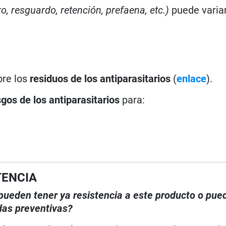
ro, resguardo, retención, prefaena, etc.)
puede varia
bre los
residuos de los antiparasitarios
(
enlace
).
sgos de los antiparasitarios
para:
TENCIA
, pueden tener ya resistencia a este producto o pue
das preventivas?