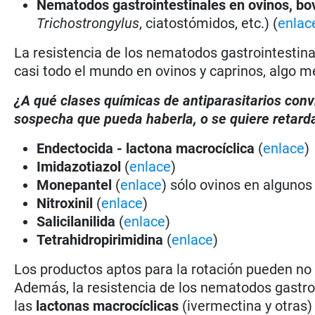
Nematodos gastrointestinales en ovinos, bo
Trichostrongylus
, ciatostómidos, etc.) (
enlac
La resistencia de los nematodos gastrointestina
casi todo el mundo en ovinos y caprinos, algo m
¿A qué clases químicas de antiparasitarios conv
sospecha que pueda haberla, o se quiere retarda
Endectocida - lactona macrocíclica
(
enlace
)
Imidazotiazol
(
enlace
)
Monepantel
(
enlace
) sólo ovinos en algunos
Nitroxinil
(
enlace
)
Salicilanilida
(
enlace
)
Tetrahidropirimidina
(
enlace
)
Los productos aptos para la rotación pueden no
Además, la resistencia de los nematodos gastro
las
lactonas macrocíclicas
(ivermectina y otras)