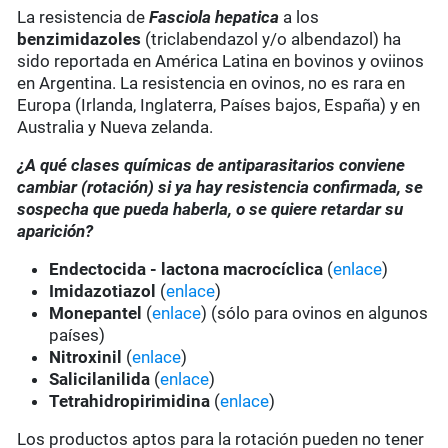
La resistencia de
Fasciola hepatica
a los
benzimidazoles
(triclabendazol y/o albendazol) ha
sido reportada en América Latina en bovinos y oviinos
en Argentina. La resistencia en ovinos, no es rara en
Europa (Irlanda, Inglaterra, Países bajos, España) y en
Australia y Nueva zelanda.
¿A qué clases químicas de antiparasitarios conviene
cambiar (rotación) si ya hay resistencia confirmada, se
sospecha que pueda haberla, o se quiere retardar su
aparición?
Endectocida - lactona macrocíclica
(
enlace
)
Imidazotiazol
(
enlace
)
Monepantel
(
enlace
) (sólo para ovinos en algunos
países)
Nitroxinil
(
enlace
)
Salicilanilida
(
enlace
)
Tetrahidropirimidina
(
enlace
)
Los productos aptos para la rotación pueden no tener