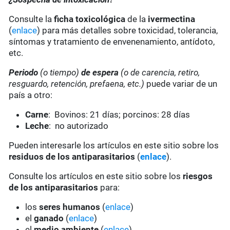
Consulte la
ficha toxicológica
de la
ivermectina
(
enlace
) para más detalles sobre toxicidad, tolerancia,
síntomas y tratamiento de envenenamiento, antídoto,
etc.
Periodo
(o tiempo)
de espera
(o de carencia, retiro,
resguardo, retención, prefaena, etc.)
puede variar de un
país a otro:
Carne
: Bovinos: 21 días; porcinos: 28 días
Leche
: no autorizado
Pueden interesarle los artículos en este sitio sobre los
residuos de los antiparasitarios
(
enlace
).
Consulte los artículos en este sitio sobre los
riesgos
de los antiparasitarios
para:
los
seres humanos
(
enlace
)
el
ganado
(
enlace
)
el
medio ambiente
(
enlace
)