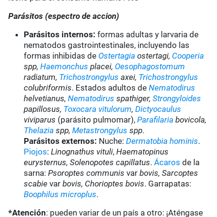
Parásitos (espectro de accion)
Parásitos internos:
formas adultas y larvaria de
nematodos gastrointestinales, incluyendo las
formas inhibidas de
Ostertagia
ostertagi,
Cooperia
spp,
Haemonchus
placei,
Oesophagostomum
radiatum,
Trichostrongylus
axei,
Trichostrongylus
colubriformis
. Estados adultos de
Nematodirus
helvetianus,
Nematodirus
spathiger,
Strongyloides
papillosus,
Toxocara vitulorum
,
Dictyocaulus
viviparus
(parásito pulmomar),
Parafilaria
bovicola,
Thelazia
spp,
Metastrongylus
spp
.
Parásitos externos:
Nuche:
Dermatobia hominis
.
Piojos
:
Linognathus vituli
,
Haematopinus
eurysternus, Solenopotes capillatus
.
Ácaros
de la
sarna:
Psoroptes communis
var
bovis, Sarcoptes
scabie
var
bovis, Chorioptes bovis
. Garrapatas:
Boophilus microplus
.
*Atención
: pueden variar de un país a otro: ¡Aténgase