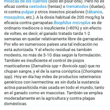
moscas de los cuernos
(sólo en pour-ons). Pero no es
eficaz contra
cestodos
(tenias) o
trematodos
(duelas),
ni contra
pulgas
y otros insectos picadores (
tábanos
,
mosquitos
, etc.). A la dosis habitual de 200 mcg/kg la
eficacia contra garrapatas
Boophilus microplus
es de
ordinario mediocre o insuficiente (<80%) y sin efecto
de volteo, es decir, el ganado tratado tarda 1-2
semanas en quedar relativamente libre de garrapatas.
Por ello en numerosos países una tal indicación no
está autorizada. Y el efecto residual es también
modesto, no más de 5-10 días según la formulación.
También es insuficiente el control de piojos
masticadores (
Damalinia spp
=
Bovicola spp
) que no
chupan sangre, y el de la sarna corióptica (
Chorioptes
spp
). Hoy en día hay miles de productos veterinarios
genéricos con ivermectina: es sin duda la sustancia
activa parasiticida más usada en todo el mundo, tanto
en el ganado como en mascotas. También se emplea
moderadamente en la agricultura y contra plagas
domésticas.