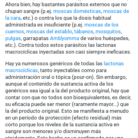
Ahora bien, hay bastantes parásitos externos que no
chupan sangre (p.ej.
moscas domésticas
,
moscas de
la cara
, etc.) o contra los que la dosis habitual
administrada es insuficiente (p.ej.
moscas de los
cuernos
,
moscas del establo
,
tábanos
,
mosquitos
,
pulgas
, garrapatas
Amblyomma
de varios huéspedes,
etc.). Contra todos estos parásitos las lactonas
macrocíclicas inyectadas son casi siempre ineficaces.
Hay ya numerosos genéricos de todas las
lactonas
macrocíclicas
, tanto inyectables como para
administración oral o tópica (pour-on). Sin embargo,
aunque el contenido de sustancia activa de los
genéricos sea igual a la del producto original, hay que
contar con que no todos son bioequivalentes, es decir,
su eficacia puede ser menor (raramente mayor...) que
la del producto original. Esto se manifiesta a menudo
en un período de protección (efecto residual) más
corto porque los niveles de la sustancia activa en
sangre son menores y/o disminuyen más