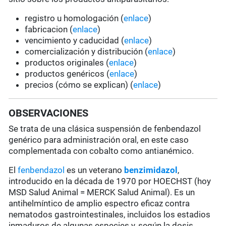
registro u homologación (
enlace
)
fabricacion (
enlace
)
vencimiento y caducidad (
enlace
)
comercialización y distribución (
enlace
)
productos originales (
enlace
)
productos genéricos (
enlace
)
precios (cómo se explican) (
enlace
)
OBSERVACIONES
Se trata de una clásica suspensión de fenbendazol
genérico para administración oral, en este caso
complementada con cobalto como antianémico.
El
fenbendazol
es un veterano
benzimidazol
,
introducido en la década de 1970 por HOECHST (hoy
MSD Salud Animal = MERCK Salud Animal). Es un
antihelmíntico de amplio espectro eficaz contra
nematodos gastrointestinales, incluidos los estadios
inmaduros de algunas especies y, según la dosis,