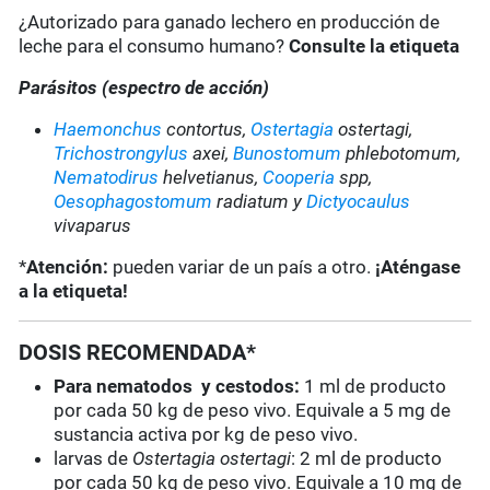
¿Autorizado para ganado lechero en producción de
leche para el consumo humano?
Consulte la etiqueta
Parásitos (espectro de acción)
Haemonchus
contortus,
Ostertagia
ostertagi,
Trichostrongylus
axei,
Bunostomum
phlebotomum,
Nematodirus
helvetianus,
Cooperia
spp,
Oesophagostomum
radiatum y
Dictyocaulus
vivaparus
*
Atención:
pueden variar de un país a otro.
¡Aténgase
a la etiqueta!
DOSIS RECOMENDADA*
Para nematodos y cestodos:
1 ml de producto
por cada 50 kg de peso vivo. Equivale a 5 mg de
sustancia activa por kg de peso vivo.
larvas de
Ostertagia ostertagi
: 2 ml de producto
por cada 50 kg de peso vivo. Equivale a 10 mg de