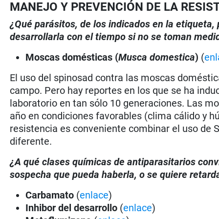
MANEJO Y PREVENCIÓN DE LA RESIS
¿Qué parásitos, de los indicados en la etiqueta
desarrollarla con el tiempo si no se toman medi
Moscas domésticas (
Musca domestica
)
(
enl
El uso del spinosad contra las moscas doméstica
campo. Pero hay reportes en los que se ha indu
laboratorio en tan sólo 10 generaciones. Las m
año en condiciones favorables (clima cálido y hú
resistencia es conveniente combinar el uso de
diferente.
¿A qué clases químicas de antiparasitarios conv
sospecha que pueda haberla, o se quiere retarda
Carbamato
(
enlace
)
Inhibor del desarrollo
(
enlace
)