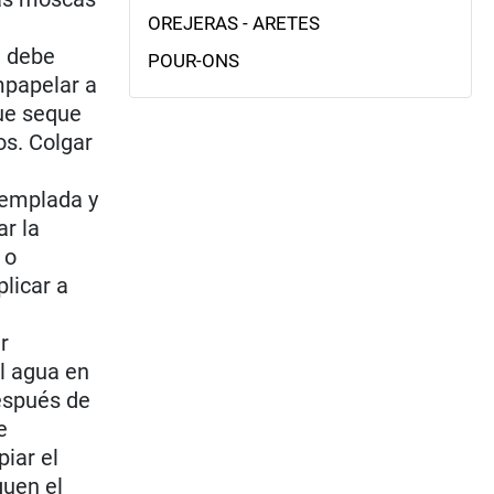
OREJERAS - ARETES
, debe
POUR-ONS
mpapelar a
que seque
os. Colgar
templada y
r la
 o
licar a
r
l agua en
espués de
e
piar el
quen el