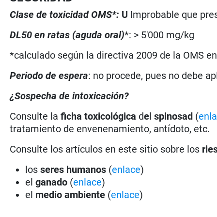
Clase de toxicidad OMS*:
U
Improbable que pres
DL50 en ratas (aguda oral)
*: > 5'000 mg/kg
*calculado según la directiva 2009 de la OMS en 
Periodo de espera
: no procede, pues no debe ap
¿Sospecha de intoxicación?
Consulte la
ficha toxicológica
d
e
l
spinosad
(
enl
tratamiento de envenenamiento, antídoto, etc.
Consulte los artículos en este sitio sobre los
rie
los
seres humanos
(
enlace
)
el
ganado
(
enlace
)
el
medio ambiente
(
enlace
)