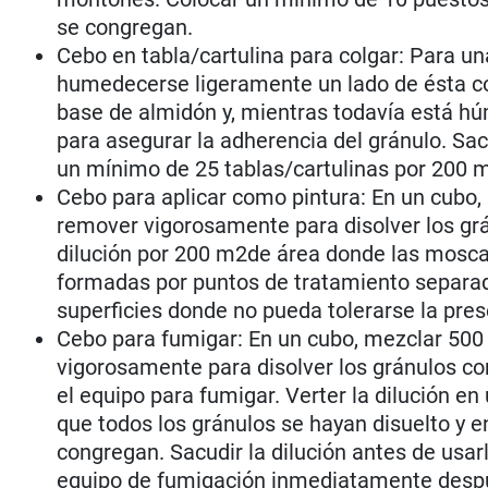
se congregan.
Cebo en tabla/cartulina para colgar: Para un
humedecerse ligeramente un lado de ésta co
base de almidón y, mientras todavía está hú
para asegurar la adherencia del gránulo. Sa
un mínimo de 25 tablas/cartulinas por 200 
Cebo para aplicar como pintura: En un cubo, 
remover vigorosamente para disolver los gr
dilución por 200 m2de área donde las mosca
formadas por puntos de tratamiento separados
superficies donde no pueda tolerarse la pre
Cebo para fumigar: En un cubo, mezclar 500 
vigorosamente para disolver los gránulos co
el equipo para fumigar. Verter la dilución 
que todos los gránulos se hayan disuelto y 
congregan. Sacudir la dilución antes de usarl
equipo de fumigación inmediatamente despué