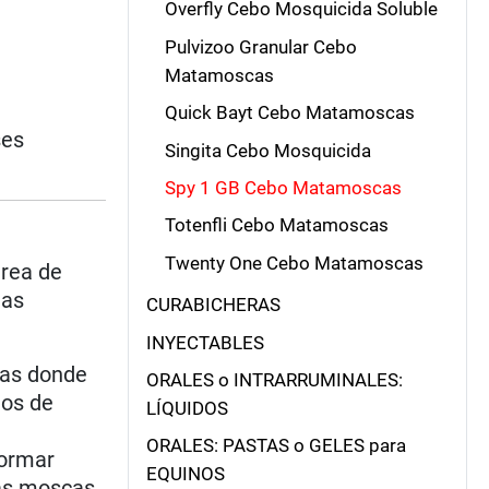
Overfly Cebo Mosquicida Soluble
Pulvizoo Granular Cebo
Matamoscas
Quick Bayt Cebo Matamoscas
ses
Singita Cebo Mosquicida
Spy 1 GB Cebo Matamoscas
Totenfli Cebo Matamoscas
Twenty One Cebo Matamoscas
área de
eas
CURABICHERAS
INYECTABLES
eas donde
ORALES o INTRARRUMINALES:
hos de
LÍQUIDOS
ORALES: PASTAS o GELES para
formar
EQUINOS
las moscas