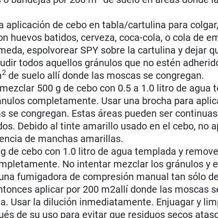
a aplicación de cebo en tabla/cartulina para colgar
n huevos batidos, cerveza, coca-cola, o cola de e
meda, espolvorear SPY sobre la cartulina y dejar 
cudir todos aquellos gránulos que no estén adherid
2
m
de suelo allí donde las moscas se congregan.
mezclar 500 g de cebo con 0.5 a 1.0 litro de agua 
ánulos completamente. Usar una brocha para aplica
s se congregan. Estas áreas pueden ser continuas
. Debido al tinte amarillo usado en el cebo, no ap
sencia de manchas amarillas.
g de cebo con 1.0 litro de agua templada y remove
mpletamente. No intentar mezclar los gránulos y e
en una fumigadora de compresión manual tan sólo d
entonces aplicar por 200 m2allí donde las moscas s
a. Usar la dilución inmediatamente. Enjuagar y lim
s de su uso para evitar que residuos secos atas