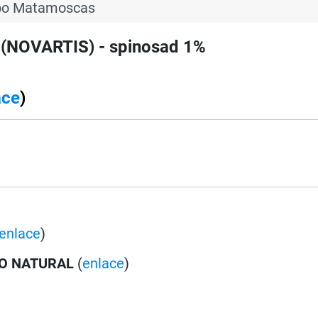
bo Matamoscas
 (NOVARTIS) - spinosad 1%
ace
)
enlace
)
O NATURAL
(
enlace
)