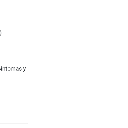
)
 síntomas y