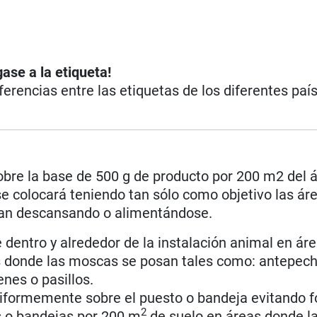
ase a la etiqueta!
iferencias entre las etiquetas de los diferentes paí
obre la base de 500 g de producto por 200 m2 del 
 se colocará teniendo tan sólo como objetivo las ár
llan descansando o alimentándose.
dentro y alrededor de la instalación animal en ár
s donde las moscas se posan tales como: antepec
nes o pasillos.
iformemente sobre el puesto o bandeja evitando 
2
 o bandejas por 200 m
de suelo en áreas donde 