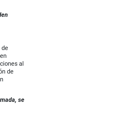
den
 de
 en
ciones al
ión de
ón
irmada, se