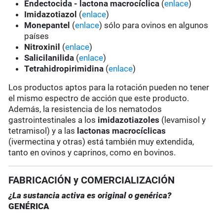
Endectocida - lactona macrocíclica
(
enlace
)
Imidazotiazol
(
enlace
)
Monepantel
(
enlace
) sólo para ovinos en algunos
países
Nitroxinil
(
enlace
)
Salicilanilida
(
enlace
)
Tetrahidropirimidina
(
enlace
)
Los productos aptos para la rotación pueden no tener
el mismo espectro de acción que este producto.
Además, la resistencia de los nematodos
gastrointestinales a los
imidazotiazoles
(levamisol y
tetramisol) y a las
lactonas macrocíclicas
(ivermectina y otras) está también muy extendida,
tanto en ovinos y caprinos, como en bovinos.
FABRICACIÓN y COMERCIALIZACIÓN
¿La sustancia activa es original o genérica?
GENÉRICA