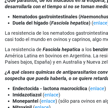
¿Qué parásitos, de los indicados en la etiqueta
desarrollarla con el tiempo si no se toman medi
Nematodos gastrointestinales (
Haemonchu
Duela del hígado (
Fasciola hepatica
)
(
enlace
La resistencia de los nematodos gastrointestina
casi todo el mundo en ovinos y caprinos, algo m
La resistencia de
Fasciola hepatica
a los
benzim
América Latina en bovinos en Argentina. La resis
Países bajos, España) y en Australia y Nueva ze
¿A qué clases químicas de antiparasitarios conv
sospecha que pueda haberla, o se quiere retarda
Endectocida - lactona macrocíclica
(
enlace
)
Imidazotiazol
(
enlace
)
Monepantel
(
enlace
) (sólo para ovinos en a
Nitroxinil
(
enlace
)