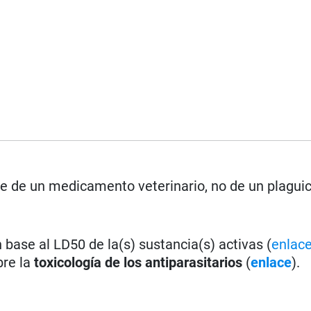
rse de un medicamento veterinario, no de un plagui
base al LD50 de la(s) sustancia(s) activas (
enlac
bre la
toxicología de los antiparasitarios
(
enlace
).