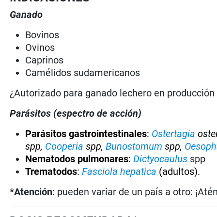
Ganado
Bovinos
Ovinos
Caprinos
Camélidos sudamericanos
¿Autorizado para ganado lechero en producció
Parásitos (espectro de acción)
Parásitos gastrointestinales
:
Ostertagia
oste
spp,
Cooperia
spp,
Bunostomum
spp,
Oesop
Nematodos pulmonares
:
Dictyocaulus
spp
Trematodos
:
Fasciola hepatica
(adultos).
*Atención
: pueden variar de un país a otro: ¡Até