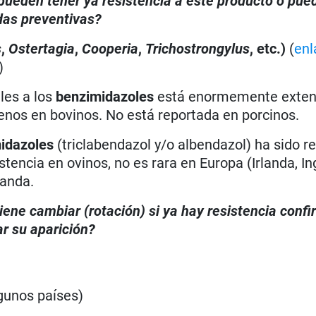
, pueden tener ya resistencia a este producto o pue
das preventivas?
s
,
Ostertagia
,
Cooperia
,
Trichostrongylus
, etc.)
(
enl
)
les a los
benzimidazoles
está enormemente exten
enos en bovinos. No está reportada en porcinos.
idazoles
(triclabendazol y/o albendazol) ha sido r
tencia en ovinos, no es rara en Europa (Irlanda, Ing
landa.
iene cambiar (rotación) si ya hay resistencia conf
r su aparición?
lgunos países)