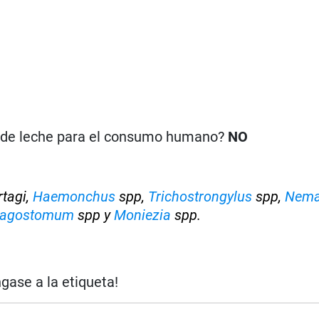
n de leche para el consumo humano?
NO
rtagi,
Haemonchus
spp,
Trichostrongylus
spp,
Nema
hagostomum
spp y
Moniezia
spp.
ngase a la etiqueta!