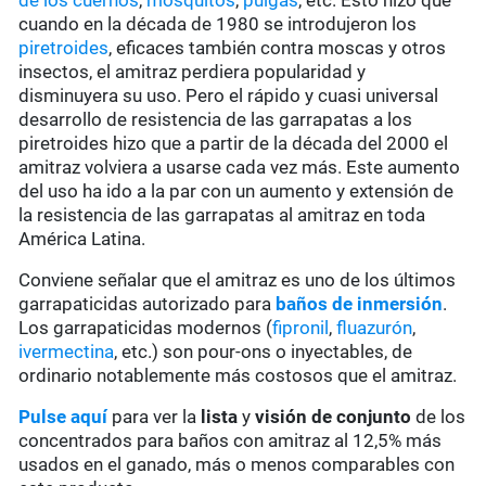
de los cuernos
,
mosquitos
,
pulgas
, etc. Esto hizo que
cuando en la década de 1980 se introdujeron los
piretroides
, eficaces también contra moscas y otros
insectos, el amitraz perdiera popularidad y
disminuyera su uso. Pero el rápido y cuasi universal
desarrollo de resistencia de las garrapatas a los
piretroides hizo que a partir de la década del 2000 el
amitraz volviera a usarse cada vez más. Este aumento
del uso ha ido a la par con un aumento y extensión de
la resistencia de las garrapatas al amitraz en toda
América Latina.
Conviene señalar que el amitraz es uno de los últimos
garrapaticidas autorizado para
baños de inmersión
.
Los garrapaticidas modernos (
fipronil
,
fluazurón
,
ivermectina
, etc.) son pour-ons o inyectables, de
ordinario notablemente más costosos que el amitraz.
Pulse aquí
para ver la
lista
y
visión de conjunto
de los
concentrados para baños con amitraz al 12,5% más
usados en el ganado, más o menos comparables con