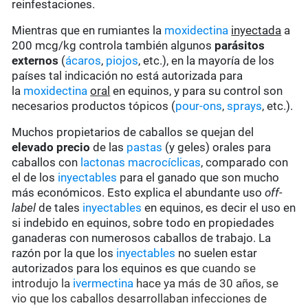
reinfestaciones.
Mientras que en rumiantes la
moxidectina
inyectada
a
200 mcg/kg controla también algunos
parásitos
externos
(
ácaros
,
piojos
, etc.), en la mayoría de los
países tal indicación no está autorizada para
la
moxidectina
oral
en equinos, y para su control son
necesarios productos tópicos (
pour-ons
,
sprays
, etc.).
Muchos propietarios de caballos se quejan del
elevado precio
de las
pastas
(y geles) orales para
caballos con
lactonas macrocíclicas
, comparado con
el de los
inyectables
para el ganado que son mucho
más económicos. Esto explica el abundante uso
off-
label
de tales
inyectables
en equinos, es decir el uso en
si indebido en equinos, sobre todo en propiedades
ganaderas con numerosos caballos de trabajo. La
razón por la que los
inyectables
no suelen estar
autorizados para los equinos es que
cuando se
introdujo la
ivermectina
hace ya más de 30 años, se
vio que los caballos desarrollaban infecciones de