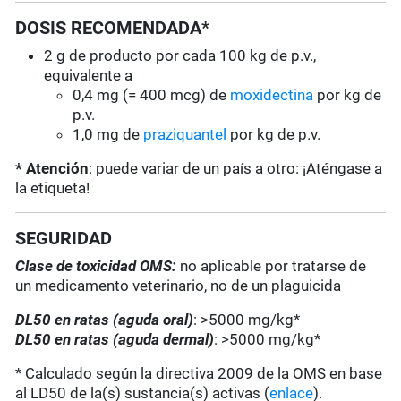
DOSIS RECOMENDADA*
2 g de producto por cada 100 kg de p.v.,
equivalente a
0,4 mg (= 400 mcg) de
moxidectina
por kg de
p.v.
1,0 mg de
praziquantel
por kg de p.v.
* Atención
: puede variar de un país a otro: ¡Aténgase a
la etiqueta!
SEGURIDAD
Clase de toxicidad OMS:
no aplicable por tratarse de
un medicamento veterinario, no de un plaguicida
DL50 en ratas (aguda oral)
: >5000 mg/kg*
DL50 en ratas (aguda dermal)
: >5000 mg/kg*
* Calculado según la directiva 2009 de la OMS en base
al LD50 de la(s) sustancia(s) activas (
enlace
).