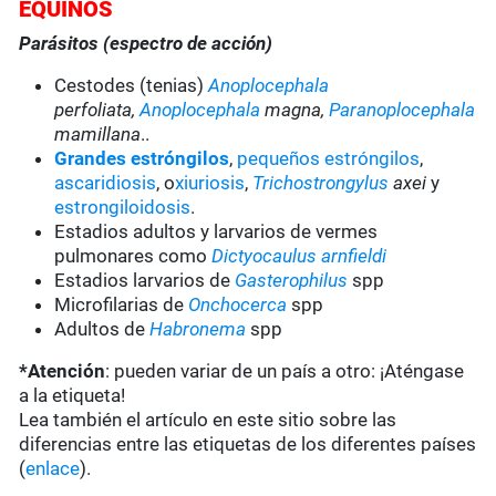
EQUINOS
Parásitos (espectro de acción)
Cestodes (tenias)
Anoplocephala
perfoliata,
Anoplocephala
magna,
Paranoplocephala
mamillana
..
Grandes estróngilos
,
pequeños estróngilos
,
ascaridiosis
, o
xiuriosis
,
Trichostrongylus
axei
y
estrongiloidosis
.
Estadios adultos y larvarios de vermes
pulmonares como
Dictyocaulus arnfieldi
Estadios larvarios de
Gasterophilus
spp
Microfilarias de
Onchocerca
spp
Adultos de
Habronema
spp
*Atención
: pueden variar de un país a otro: ¡Aténgase
a la etiqueta!
Lea también el artículo en este sitio sobre las
diferencias entre las etiquetas de los diferentes países
(
enlace
).