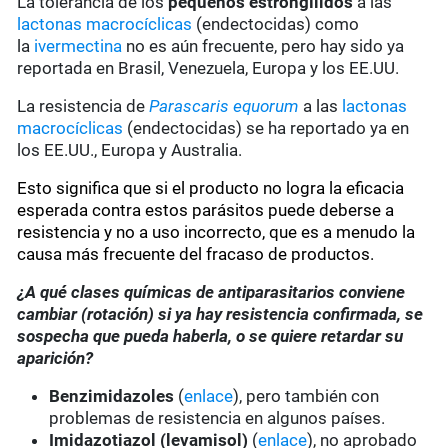
La tolerancia de los
pequeños estrongílidos
a las
lactonas macrocíclicas
(endectocidas) como
la
ivermectina
no es aún frecuente, pero hay sido ya
reportada en Brasil, Venezuela, Europa y los EE.UU.
La resistencia de
Parascaris equorum
a las
lactonas
macrocíclicas
(endectocidas) se ha reportado ya en
los EE.UU., Europa y Australia.
Esto significa que si el producto no logra la eficacia
esperada contra estos parásitos puede deberse a
resistencia y no a uso incorrecto, que es a menudo la
causa más frecuente del fracaso de productos.
¿A qué clases químicas de antiparasitarios conviene
cambiar (rotación) si ya hay resistencia confirmada, se
sospecha que pueda haberla, o se quiere retardar su
aparición?
Benzimidazoles
(
enlace
), pero también con
problemas de resistencia en algunos países.
Imidazotiazol (levamisol)
(
enlace
), no aprobado