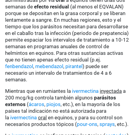
administradas por vía
oral
a equinos tienen unas dos
semanas de
efecto residual
(al menos el EQVALAN)
porque se depositan en la grasa corporal y se liberan
lentamente a sangre. En muchas regiones, esto y el
tiempo que los parásitos necesitan para desarrollarse
en el caballo tras la infección (periodo de prepatencia)
permite espaciar los intervalos de tratamiento a 10-12
semanas en programas anuales de control de
helmintos en equinos. Para otras sustancias activas
que no tienen apenas efecto residual (p.ej.
fenbendazol
,
mebendazol
,
pirantel
) puede ser
necesario un intervalo de tratamientos de 4 a 6
semanas.
Mientras que en rumiantes la
ivermectina
inyectada
a
200 mcg/kg controla también algunos
parásitos
externos
(
ácaros
,
piojos
, etc.), en la mayoría de los
países tal indicación no está autorizada para
la
ivermectina
oral
en equinos, y para su control son
necesarios productos tópicos (
pour-ons
,
sprays
, etc.).