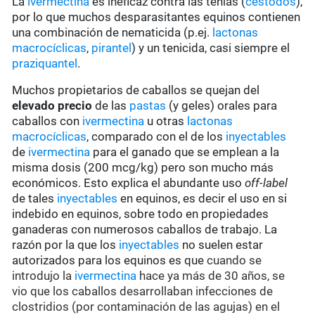
La
ivermectina
es ineficaz contra las tenias (
cestodos
),
por lo que muchos desparasitantes equinos contienen
una combinación de nematicida (p.ej.
lactonas
macrocíclicas
,
pirantel
) y un tenicida, casi siempre el
praziquantel
.
Muchos propietarios de caballos se quejan del
elevado precio
de las
pastas
(y geles) orales para
caballos con
ivermectina
u otras
lactonas
macrocíclicas
, comparado con el de los
inyectables
de
ivermectina
para el ganado que se emplean a la
misma dosis (200 mcg/kg) pero son mucho más
económicos. Esto explica el abundante uso
off-label
de tales
inyectables
en equinos, es decir el uso en si
indebido en equinos, sobre todo en propiedades
ganaderas con numerosos caballos de trabajo. La
razón por la que los
inyectables
no suelen estar
autorizados para los equinos es que
cuando se
introdujo la
ivermectina
hace ya más de 30 años, se
vio que los caballos desarrollaban infecciones de
clostridios (por contaminación de las agujas) en el