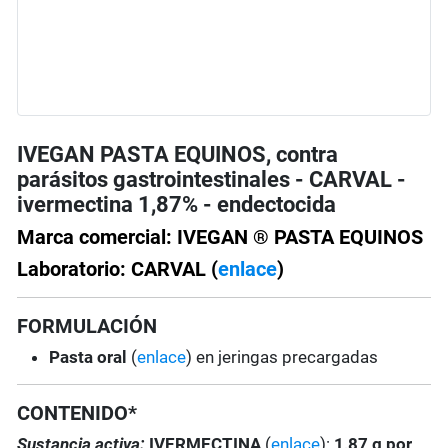
IVEGAN PASTA EQUINOS, contra
parásitos gastrointestinales - CARVAL -
ivermectina 1,87% - endectocida
Marca comercial: IVEGAN ® PASTA EQUINOS
Laboratorio: CARVAL (
enlace
)
FORMULACIÓN
Pasta oral
(
enlace
) en jeringas precargadas
CONTENIDO*
Sustancia activa:
IVERMECTINA
(
enlace
):
1,87 g por