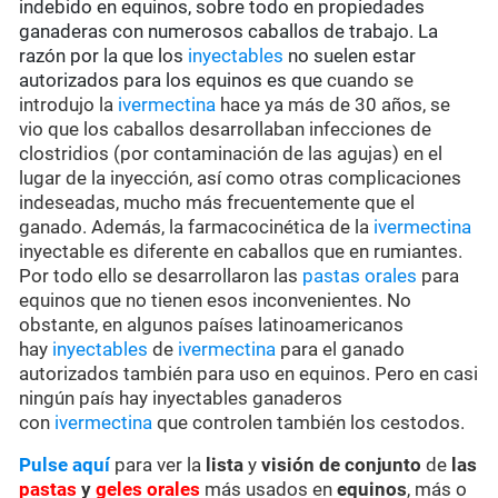
indebido en equinos, sobre todo en propiedades
ganaderas con numerosos caballos de trabajo. La
razón por la que los
inyectables
no suelen estar
autorizados para los equinos es que
cuando se
introdujo la
ivermectina
hace ya más de 30 años, se
vio que los caballos desarrollaban infecciones de
clostridios (por contaminación de las agujas) en el
lugar de la inyección, así como otras complicaciones
indeseadas, mucho más frecuentemente que el
ganado. Además, la farmacocinética de la
ivermectina
inyectable es diferente en caballos que en rumiantes.
Por todo ello se desarrollaron las
pastas orales
para
equinos que no tienen esos inconvenientes. No
obstante, en algunos países latinoamericanos
hay
inyectables
de
ivermectina
para el ganado
autorizados también para uso en equinos. Pero en casi
ningún país hay inyectables ganaderos
con
ivermectina
que controlen también los cestodos.
Pulse aquí
para ver la
lista
y
visión de conjunto
de
las
pastas
y
geles orales
más usados en
equinos
, más o