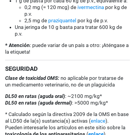
1 g de pasta por cada 60 kg de p.v., equivalente a:
0,2 mg (= 120 mcg) de
ivermectina
por kg de
p.v.
2,5 mg de
praziquantel
por kg de p.v.
Una jeringa de 10 g basta para tratar 600 kg de
p.v.
* Atención
: puede variar de un país a otro: ¡Aténgase a
la etiqueta!
SEGURIDAD
Clase de toxicidad OMS:
no aplicable por tratarse de
un medicamento veterinario, no de un plaguicida
DL50 en ratas (aguda oral)
: ~2100 mg/kg*
DL50 en ratas (aguda dermal)
: >5000 mg/kg*
* Calculado según la directiva 2009 de la OMS en base
al LD50 de la(s) sustancia(s) activas (
enlace
).
Pueden interesarle los artículos en este sitio sobre la
toxicología de los antiparasitarios
(
enlace
).