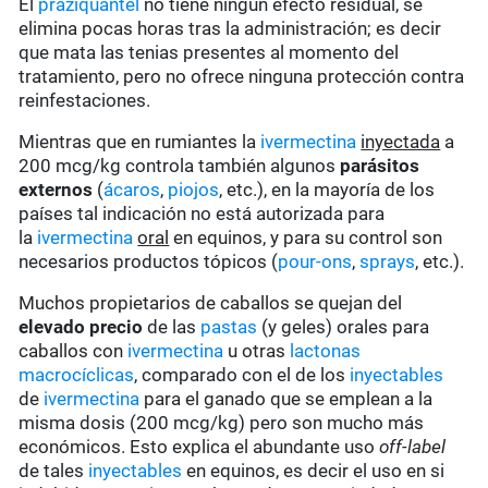
El
praziquantel
no tiene ningún efecto residual, se
elimina pocas horas tras la administración; es decir
que mata las tenias presentes al momento del
tratamiento, pero no ofrece ninguna protección contra
reinfestaciones.
Mientras que en rumiantes la
ivermectina
inyectada
a
200 mcg/kg controla también algunos
parásitos
externos
(
ácaros
,
piojos
, etc.), en la mayoría de los
países tal indicación no está autorizada para
la
ivermectina
oral
en equinos, y para su control son
necesarios productos tópicos (
pour-ons
,
sprays
, etc.).
Muchos propietarios de caballos se quejan del
elevado precio
de las
pastas
(y geles) orales para
caballos con
ivermectina
u otras
lactonas
macrocíclicas
, comparado con el de los
inyectables
de
ivermectina
para el ganado que se emplean a la
misma dosis (200 mcg/kg) pero son mucho más
económicos. Esto explica el abundante uso
off-label
de tales
inyectables
en equinos, es decir el uso en si