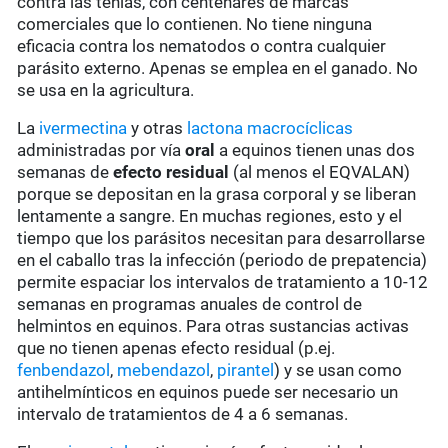
contra las tenias, con centenares de marcas
comerciales que lo contienen. No tiene ninguna
eficacia contra los nematodos o contra cualquier
parásito externo. Apenas se emplea en el ganado. No
se usa en la agricultura.
La
ivermectina
y otras
lactona macrocíclicas
administradas por vía
oral
a equinos tienen unas dos
semanas de
efecto residual
(al menos el EQVALAN)
porque se depositan en la grasa corporal y se liberan
lentamente a sangre. En muchas regiones, esto y el
tiempo que los parásitos necesitan para desarrollarse
en el caballo tras la infección (periodo de prepatencia)
permite espaciar los intervalos de tratamiento a 10-12
semanas en programas anuales de control de
helmintos en equinos. Para otras sustancias activas
que no tienen apenas efecto residual (p.ej.
fenbendazol
,
mebendazol
,
pirantel
) y se usan como
antihelmínticos en equinos puede ser necesario un
intervalo de tratamientos de 4 a 6 semanas.