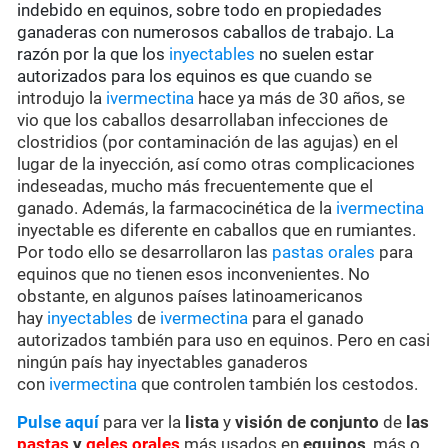
indebido en equinos, sobre todo en propiedades
ganaderas con numerosos caballos de trabajo. La
razón por la que los
inyectables
no suelen estar
autorizados para los equinos es que
cuando se
introdujo la
ivermectina
hace ya más de 30 años, se
vio que los caballos desarrollaban infecciones de
clostridios (por contaminación de las agujas) en el
lugar de la inyección, así como otras complicaciones
indeseadas, mucho más frecuentemente que el
ganado. Además, la farmacocinética de la
ivermectina
inyectable es diferente en caballos que en rumiantes.
Por todo ello se desarrollaron las
pastas orales
para
equinos que no tienen esos inconvenientes. No
obstante, en algunos países latinoamericanos
hay
inyectables
de
ivermectina
para el ganado
autorizados también para uso en equinos. Pero en casi
ningún país hay inyectables ganaderos
con
ivermectina
que controlen también los cestodos.
Pulse aquí
para ver la
lista
y
visión de conjunto
de
las
pastas
y
geles orales
más usados en
equinos
, más o