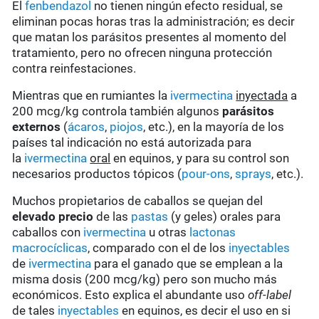
El
fenbendazol
no tienen ningún efecto residual, se
eliminan pocas horas tras la administración; es decir
que matan los parásitos presentes al momento del
tratamiento, pero no ofrecen ninguna protección
contra reinfestaciones.
Mientras que en rumiantes la
ivermectina
inyectada
a
200 mcg/kg controla también algunos
parásitos
externos
(
ácaros
,
piojos
, etc.), en la mayoría de los
países tal indicación no está autorizada para
la
ivermectina
oral
en equinos, y para su control son
necesarios productos tópicos (
pour-ons
,
sprays
, etc.).
Muchos propietarios de caballos se quejan del
elevado precio
de las
pastas
(y geles) orales para
caballos con
ivermectina
u otras
lactonas
macrocíclicas
, comparado con el de los
inyectables
de
ivermectina
para el ganado que se emplean a la
misma dosis (200 mcg/kg) pero son mucho más
económicos. Esto explica el abundante uso
off-label
de tales
inyectables
en equinos, es decir el uso en si