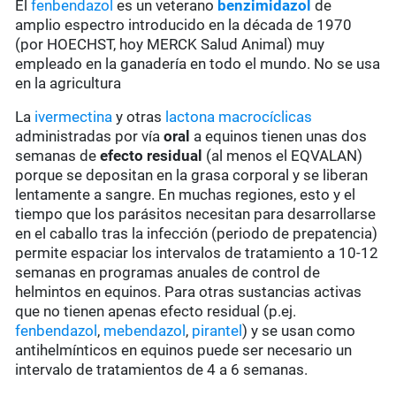
El
fenbendazol
es un veterano
benzimidazol
de
amplio espectro introducido en la década de 1970
(por HOECHST, hoy MERCK Salud Animal) muy
empleado en la ganadería en todo el mundo. No se usa
en la agricultura
La
ivermectina
y otras
lactona macrocíclicas
administradas por vía
oral
a equinos tienen unas dos
semanas de
efecto residual
(al menos el EQVALAN)
porque se depositan en la grasa corporal y se liberan
lentamente a sangre. En muchas regiones, esto y el
tiempo que los parásitos necesitan para desarrollarse
en el caballo tras la infección (periodo de prepatencia)
permite espaciar los intervalos de tratamiento a 10-12
semanas en programas anuales de control de
helmintos en equinos. Para otras sustancias activas
que no tienen apenas efecto residual (p.ej.
fenbendazol
,
mebendazol
,
pirantel
) y se usan como
antihelmínticos en equinos puede ser necesario un
intervalo de tratamientos de 4 a 6 semanas.