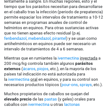
lentamente a sangre. En muchas regiones, esto y el
tiempo que los parásitos necesitan para desarrollarse
en el caballo tras la infección (periodo de prepatencia)
permite espaciar los intervalos de tratamiento a 10-12
semanas en programas anuales de control de
helmintos en equinos. Para otras sustancias activas
que no tienen apenas efecto residual (p.ej.
fenbendazol
,
mebendazol
,
pirantel
) y se usan como
antihelmínticos en equinos puede ser necesario un
intervalo de tratamientos de 4 a 6 semanas.
Mientras que en rumiantes la
ivermectina
inyectada
a
200 mcg/kg controla también algunos
parásitos
externos
(
ácaros
,
piojos
, etc.), en la mayoría de los
países tal indicación no está autorizada para
la
ivermectina
oral
en equinos, y para su control son
necesarios productos tópicos (
pour-ons
,
sprays
, etc.).
Muchos propietarios de caballos se quejan del
elevado precio
de las
pastas
(y geles) orales para
caballos con
ivermectina
u otras
lactonas