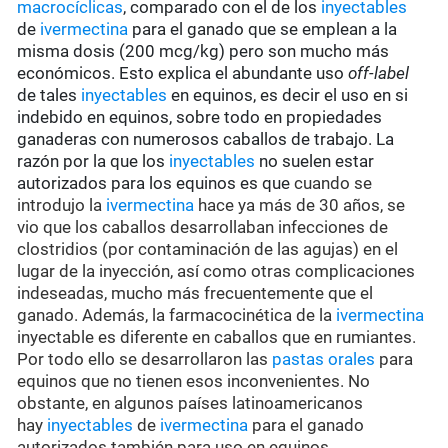
macrocíclicas
, comparado con el de los
inyectables
de
ivermectina
para el ganado que se emplean a la
misma dosis (200 mcg/kg) pero son mucho más
económicos. Esto explica el abundante uso
off-label
de tales
inyectables
en equinos, es decir el uso en si
indebido en equinos, sobre todo en propiedades
ganaderas con numerosos caballos de trabajo. La
razón por la que los
inyectables
no suelen estar
autorizados para los equinos es que
cuando se
introdujo la
ivermectina
hace ya más de 30 años, se
vio que los caballos desarrollaban infecciones de
clostridios (por contaminación de las agujas) en el
lugar de la inyección, así como otras complicaciones
indeseadas, mucho más frecuentemente que el
ganado. Además, la farmacocinética de la
ivermectina
inyectable es diferente en caballos que en rumiantes.
Por todo ello se desarrollaron las
pastas orales
para
equinos que no tienen esos inconvenientes. No
obstante, en algunos países latinoamericanos
hay
inyectables
de
ivermectina
para el ganado
autorizados también para uso en equinos.