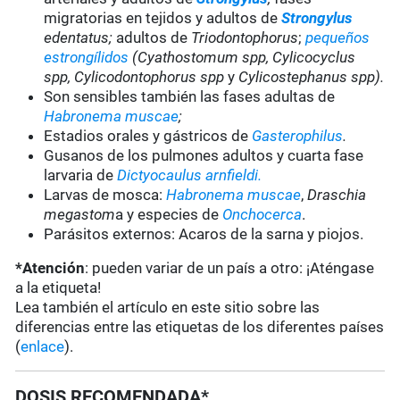
migratorias en tejidos y adultos de
Strongylus
edentatus;
adultos de
Triodontophorus
;
pequeños
estrongílidos
(Cyathostomum spp, Cylicocyclus
spp, Cylicodontophorus spp
y
Cylicostephanus spp).
Son sensibles también las fases adultas de
Habronema muscae
;
Estadios orales y gástricos de
Gasterophilus
.
Gusanos de los pulmones adultos y cuarta fase
larvaria de
Dictyocaulus arnfieldi.
Larvas de mosca:
Habronema muscae
,
Draschia
megastom
a y especies de
Onchocerca
.
Parásitos externos: Acaros de la sarna y piojos.
*Atención
: pueden variar de un país a otro: ¡Aténgase
a la etiqueta!
Lea también el artículo en este sitio sobre las
diferencias entre las etiquetas de los diferentes países
(
enlace
).
DOSIS RECOMENDADA*