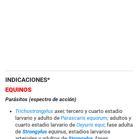
INDICACIONES*
EQUINOS
Parásitos (espectro de acción)
Trichostrongylus
axei
;
tercero y cuarto estadio
larvario y adulto de
Parascaris equorum
;
adultos y
cuarto estadio larvario de
Oxyuris equi
; fase adulta
de
Strongylus
equinus,
estadios larvarios
arteriales y adultos de
Strongylus
,
fases