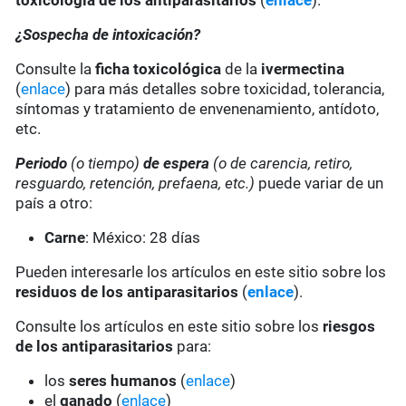
toxicología de los antiparasitarios
(
enlace
).
¿Sospecha de intoxicación?
Consulte la
ficha toxicológica
de la
ivermectina
(
enlace
) para más detalles sobre toxicidad, tolerancia,
síntomas y tratamiento de envenenamiento, antídoto,
etc.
Periodo
(o tiempo)
de espera
(o de carencia, retiro,
resguardo, retención, prefaena, etc.)
puede variar de un
país a otro:
Carne
: México: 28 días
Pueden interesarle los artículos en este sitio sobre los
residuos de los antiparasitarios
(
enlace
).
Consulte los artículos en este sitio sobre los
riesgos
de los antiparasitarios
para:
los
seres humanos
(
enlace
)
el
ganado
(
enlace
)