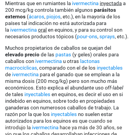
Mientras que en rumiantes la
ivermectina
inyectada
a
200 mcg/kg controla también algunos
parásitos
externos
(
ácaros
,
piojos
, etc.), en la mayoría de los
países tal indicación no está autorizada para
la
ivermectina
oral
en equinos, y para su control son
necesarios productos tópicos (
pour-ons
,
sprays
, etc.).
Muchos propietarios de caballos se quejan del
elevado precio
de las
pastas
(y geles) orales para
caballos con
ivermectina
u otras
lactonas
macrocíclicas
, comparado con el de los
inyectables
de
ivermectina
para el ganado que se emplean a la
misma dosis (200 mcg/kg) pero son mucho más
económicos. Esto explica el abundante uso
off-label
de tales
inyectables
en equinos, es decir el uso en si
indebido en equinos, sobre todo en propiedades
ganaderas con numerosos caballos de trabajo. La
razón por la que los
inyectables
no suelen estar
autorizados para los equinos es que
cuando se
introdujo la
ivermectina
hace ya más de 30 años, se
vio que los caballos desarrollaban infecciones de