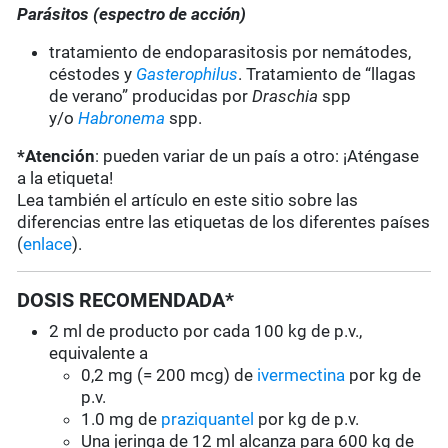
Parásitos (espectro de acción)
tratamiento de endoparasitosis por nemátodes,
céstodes y
Gasterophilus
. Tratamiento de “llagas
de verano” producidas por
Draschia
spp
y/o
Habronema
spp.
*Atención
: pueden variar de un país a otro: ¡Aténgase
a la etiqueta!
Lea también el artículo en este sitio sobre las
diferencias entre las etiquetas de los diferentes países
(
enlace
).
DOSIS RECOMENDADA*
2 ml de producto por cada 100 kg de p.v.,
equivalente a
0,2 mg (= 200 mcg) de
ivermectina
por kg de
p.v.
1.0 mg de
praziquantel
por kg de p.v.
Una jeringa de 12 ml alcanza para 600 kg de