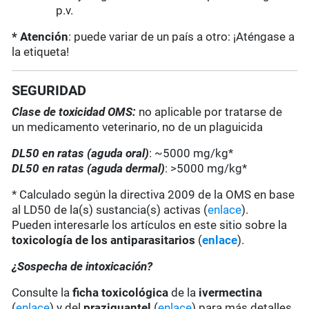
p.v.
* Atención
: puede variar de un país a otro: ¡Aténgase a
la etiqueta!
SEGURIDAD
Clase de toxicidad OMS:
no aplicable por tratarse de
un medicamento veterinario, no de un plaguicida
DL50 en ratas (aguda oral)
: ~5000 mg/kg*
DL50 en ratas (aguda dermal)
: >5000 mg/kg*
* Calculado según la directiva 2009 de la OMS en base
al LD50 de la(s) sustancia(s) activas (
enlace
).
Pueden interesarle los artículos en este sitio sobre la
toxicología de los antiparasitarios
(
enlace
).
¿Sospecha de intoxicación?
Consulte la
ficha toxicológica
de la
ivermectina
(
enlace
) y del
praziquantel
(
enlace
) para más detalles