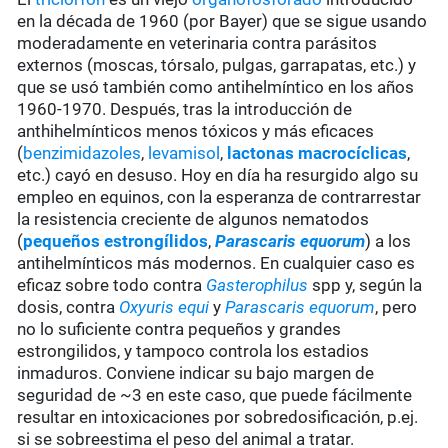
en la década de 1960 (por Bayer) que se sigue usando
moderadamente en veterinaria contra parásitos
externos (moscas, tórsalo, pulgas, garrapatas, etc.) y
que se usó también como antihelmíntico en los años
1960-1970. Después, tras la introducción de
anthihelmínticos menos tóxicos y más eficaces
(
benzimidazoles
,
levamisol
,
lactonas macrocíclicas
,
etc.) cayó en desuso. Hoy en día ha resurgido algo su
empleo en equinos, con la esperanza de contrarrestar
la resistencia creciente de algunos nematodos
(
pequeños estrongílidos
,
Parascaris equorum
) a los
antihelmínticos más modernos. En cualquier caso es
eficaz sobre todo contra
Gasterophilus
spp y, según la
dosis, contra
Oxyuris equi
y
Parascaris equorum
, pero
no lo suficiente contra pequeños y grandes
estrongilidos, y tampoco controla los estadios
inmaduros. Conviene indicar su bajo margen de
seguridad de ~3 en este caso, que puede fácilmente
resultar en intoxicaciones por sobredosificación, p.ej.
si se sobreestima el peso del animal a tratar.