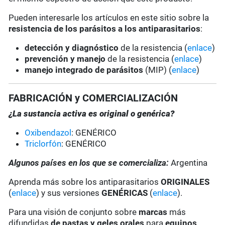
Pueden interesarle los artículos en este sitio sobre la
resistencia de los parásitos a los antiparasitarios
:
detección y diagnóstico
de la resistencia (
enlace
)
prevención y manejo
de la resistencia (
enlace
)
manejo integrado de parásitos
(MIP) (
enlace
)
FABRICACIÓN y COMERCIALIZACIÓN
¿La sustancia activa es original o genérica?
Oxibendazol
: GENÉRICO
Triclorfón
: GENÉRICO
Algunos países en los que se comercializa:
Argentina
Aprenda más sobre los antiparasitarios
ORIGINALES
(
enlace
) y sus versiones
GENÉRICAS
(
enlace
).
Para una visión de conjunto sobre
marcas
más
difundidas
de pastas y geles
orales
para
equinos