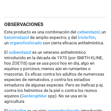
OBSERVACIONES
Este producto es una combinación del
oxibendazol
, un
benzimidazol
de amplio espectro, y del
triclorfón
,
un
organofosforado
con cierta eficacia anthelmíntica.
El
oxibendazol
es un veterano anthelmíntico
introducido en la década de 1970 (por SMITH KLINE,
hoy ZOETIS) que se usa poco hoy en día, algo en
equinos y porcinos, menos aún en rumiantes o
mascotas. Es eficaz contra los adultos de numerosas
especies de nematodos, y contra los estadios
inmaduros de algunas especies. Pero es ineficaz p.ej.
contra los helmintos de la piel o contra los reznos
equinos (
Gasterophilus
spp). No se usa en la
agricultura
El
triclorfón
es un viejo
organofosforado
introducido