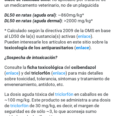
un medicamento veterinario, no de un plaguicida
DL50 en ratas (aguda oral)
: ~860mg/kg*
DL50 en ratas (aguda dermal)
: >2000 mg/kg*
* Calculado según la directiva 2009 de la OMS en base
al LD50 de la(s) sustancia(s) activas (
enlace
).
Pueden interesarle los artículos en este sitio sobre la
toxicología de los antiparasitarios
(
enlace
).
¿Sospecha de intoxicación?
Consulte la
ficha toxicológica
del
oxibendazol
(
enlace
) y del
triclorfón
(
enlace
) para más detalles
sobre toxicidad, tolerancia, síntomas y tratamiento de
envenenamiento, antídoto, etc.
La dosis aguda tóxica del
triclorfón
en caballos es de
~100 mg/kg. Este producto se administra a una dosis
de
triclorfón
de 30 mg/kg, es decir, el margen de
seguridad es de sólo ~3, lo que aconseja sumo