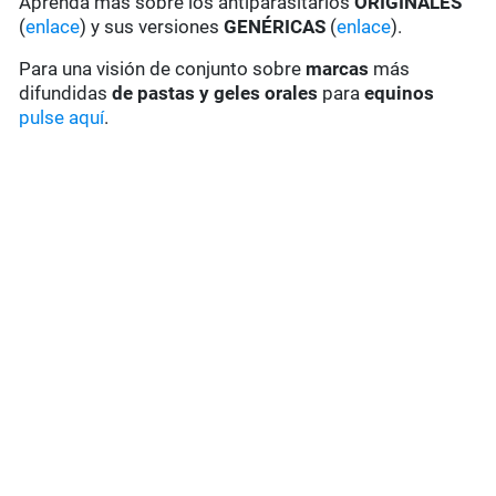
Aprenda más sobre los antiparasitarios
ORIGINALES
(
enlace
) y sus versiones
GENÉRICAS
(
enlace
).
Para una visión de conjunto sobre
marcas
más
difundidas
de pastas y geles
orales
para
equinos
pulse aquí
.