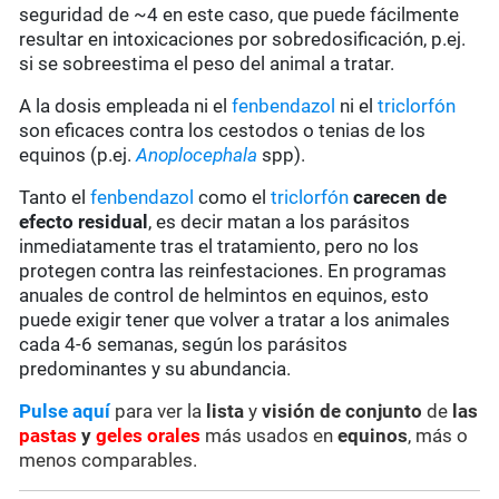
seguridad de ~4 en este caso, que puede fácilmente
resultar en intoxicaciones por sobredosificación, p.ej.
si se sobreestima el peso del animal a tratar.
A la dosis empleada ni el
fenbendazol
ni el
triclorfón
son eficaces contra los cestodos o tenias de los
equinos (p.ej.
Anoplocephala
spp).
Tanto el
fenbendazol
como el
triclorfón
carecen de
efecto residual
, es decir matan a los parásitos
inmediatamente tras el tratamiento, pero no los
protegen contra las reinfestaciones. En programas
anuales de control de helmintos en equinos, esto
puede exigir tener que volver a tratar a los animales
cada 4-6 semanas, según los parásitos
predominantes y su abundancia.
Pulse aquí
para ver la
lista
y
visión de conjunto
de
las
pastas
y
geles orales
más usados en
equinos
, más o
menos comparables.