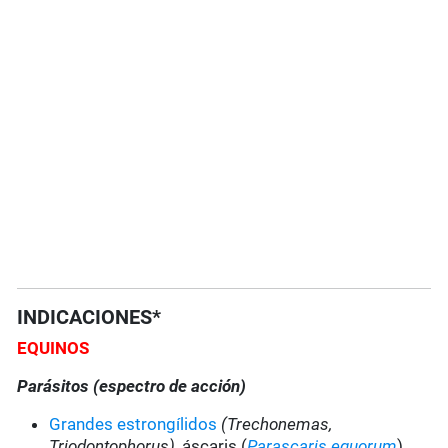
INDICACIONES*
EQUINOS
Parásitos (espectro de acción)
Grandes estrongílidos
(Trechonemas,
Triodontophorus),
áscaris (
Parascaris equorum
),