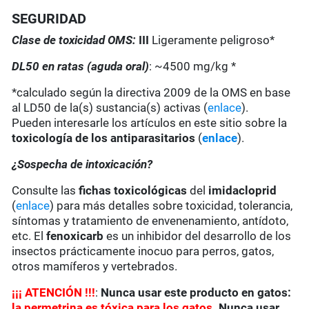
SEGURIDAD
Clase de toxicidad OMS:
III
Ligeramente peligroso*
DL50 en ratas (aguda oral)
: ~4500 mg/kg *
*calculado según la directiva 2009 de la OMS en base
al LD50 de la(s) sustancia(s) activas (
enlace
).
Pueden interesarle los artículos en este sitio sobre la
toxicología de los antiparasitarios
(
enlace
).
¿Sospecha de intoxicación?
Consulte las
fichas toxicológicas
del
imidacloprid
(
enlace
) para más detalles sobre toxicidad, tolerancia,
síntomas y tratamiento de envenenamiento, antídoto,
etc. El
fenoxicarb
es un inhibidor del desarrollo de los
insectos prácticamente inocuo para perros, gatos,
otros mamíferos y vertebrados.
¡
¡
¡
ATENCIÓN !!!
:
Nunca usar este producto en gatos:
la permetrina es tóxica para los gatos
. Nunca usar