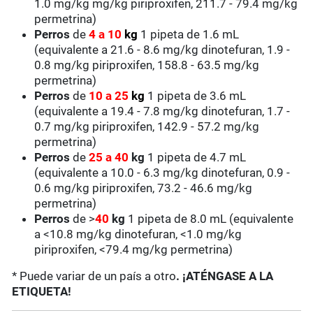
1.0 mg/kg mg/kg piriproxifen, 211.7 - 79.4 mg/kg
permetrina)
Perros
de
4 a 10
kg
1 pipeta de 1.6 mL
(equivalente a 21.6 - 8.6 mg/kg dinotefuran, 1.9 -
0.8 mg/kg piriproxifen, 158.8 - 63.5 mg/kg
permetrina)
Perros
de
10 a 25
kg
1 pipeta de 3.6 mL
(equivalente a 19.4 - 7.8 mg/kg dinotefuran, 1.7 -
0.7 mg/kg piriproxifen, 142.9 - 57.2 mg/kg
permetrina)
Perros
de
25 a 40
kg
1 pipeta de 4.7 mL
(equivalente a
10.0 - 6.3
mg/kg
dinotefuran, 0.9 -
0.6 mg/kg piriproxifen, 73.2 - 46.6 mg/kg
permetrina
)
Perros
de
>
40
kg
1 pipeta de 8.0 mL (equivalente
a
<10.8
mg/kg
dinotefuran, <1.0 mg/kg
piriproxifen, <79.4 mg/kg permetrina
)
* Puede variar de un país a otro
. ¡ATÉNGASE A LA
ETIQUETA!