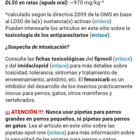
DL50 en ratas (aguda oral)
: ~970 mg/kg *
*calculado según la directiva 2009 de la OMS en base
al LD50 de la(s) sustancia(s) activas (
enlace
).
Pueden interesarle los artículos en este sitio sobre la
toxicología de los antiparasitarios
(
enlace
).
¿Sospecha de intoxicación?
Consulte las
fichas toxicológicas
del
fipronil
(
enlace
)
y del
imidacloprid
(
enlace
) para más detalles sobre
toxicidad, tolerancia, síntomas y tratamiento de
envenenamiento, antídoto, etc. El
fenoxicarb
es un
inhibidor del desarrollo de los insectos prácticamente
inocuo para perros, gatos, otros mamíferos y
vertebrados.
¡
¡
¡
ATENCIÓN !!!
:
Nunca usar pipetas para perros
grandes en perros pequeños, ni pipetas para perros
en gatos
. Lea el artículo en este sitio sobre las
pipetas-spot-ons (
enlace
) para más información sobre
la seguridad de las pipetas para perros y gatos.