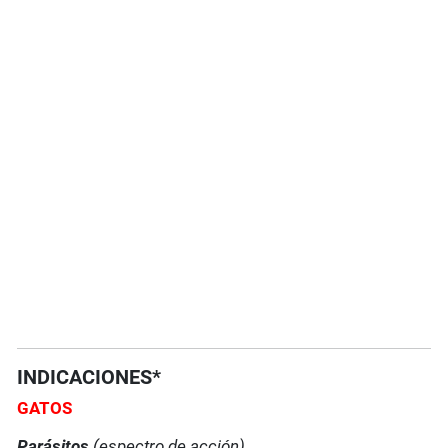
INDICACIONES*
GATOS
Parásitos
(espectro de acción)