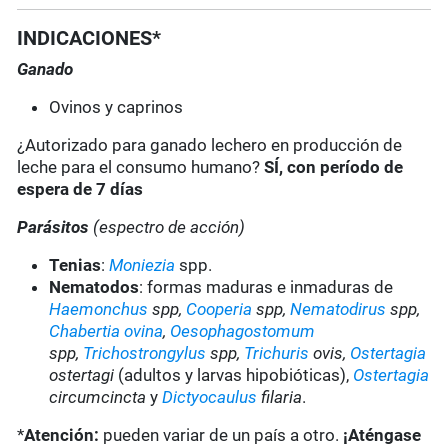
INDICACIONES*
Ganado
Ovinos y caprinos
¿Autorizado para ganado lechero en producción de
leche para el consumo humano?
SÍ, con período de
espera de 7 días
Parásitos
(espectro de acción)
Tenias
:
Moniezia
spp.
Nematodos
: formas maduras e inmaduras de
Haemonchus
spp,
Cooperia
spp,
Nematodirus
spp,
Chabertia ovina
,
Oesophagostomum
spp,
Trichostrongylus
spp,
Trichuris
ovis,
Ostertagia
ostertagi
(adultos y larvas hipobióticas),
Ostertagia
circumcincta
y
Dictyocaulus
filaria
.
*
Atención:
pueden variar de un país a otro.
¡Aténgase