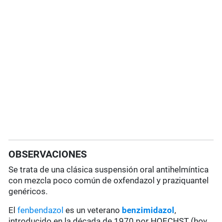
OBSERVACIONES
Se trata de una clásica suspensión oral antihelmíntica
con mezcla poco común de oxfendazol y praziquantel
genéricos.
El
fenbendazol
es un veterano
benzimidazol
,
introducido en la década de 1970 por HOECHST (hoy