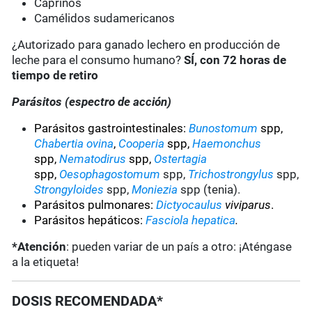
Caprinos
Camélidos sudamericanos
¿Autorizado para ganado lechero en producción de
leche para el consumo humano?
SÍ, con 72 horas de
tiempo de retiro
Parásitos (espectro de acción)
Parásitos gastrointestinales:
Bunostomum
spp,
Chabertia ovina
,
Cooperia
spp,
Haemonchus
spp,
Nematodirus
spp,
Ostertagia
spp,
Oesophagostomum
spp,
Trichostrongylus
spp,
Strongyloides
spp,
Moniezia
spp (tenia).
Parásitos pulmonares:
Dictyocaulus
viviparus
.
Parásitos hepáticos:
Fasciola hepatica
.
*Atención
: pueden variar de un país a otro: ¡Aténgase
a la etiqueta!
DOSIS RECOMENDADA*