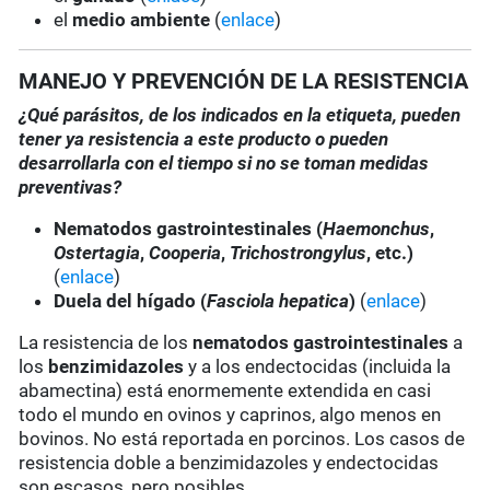
el
medio ambiente
(
enlace
)
MANEJO Y PREVENCIÓN DE LA RESISTENCIA
¿Qué parásitos, de los indicados en la etiqueta, pueden
tener ya resistencia a este producto o pueden
desarrollarla con el tiempo si no se toman medidas
preventivas?
Nematodos gastrointestinales (
Haemonchus
,
Ostertagia
,
Cooperia
,
Trichostrongylus
, etc.)
(
enlace
)
Duela del hígado (
Fasciola hepatica
)
(
enlace
)
La resistencia de los
nematodos gastrointestinales
a
los
benzimidazoles
y a los endectocidas (incluida la
abamectina) está enormemente extendida en casi
todo el mundo en ovinos y caprinos, algo menos en
bovinos. No está reportada en porcinos. Los casos de
resistencia doble a benzimidazoles y endectocidas
son escasos, pero posibles.