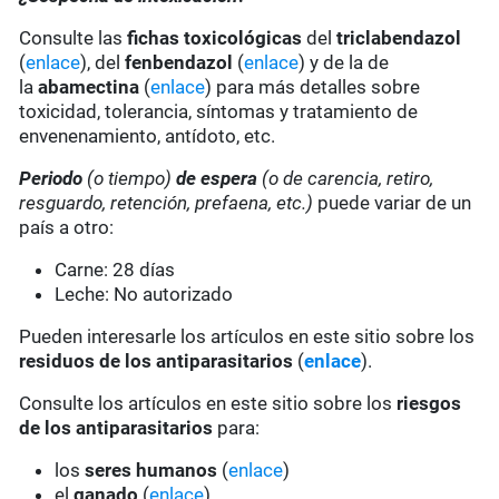
Consulte las
fichas toxicológicas
del
triclabendazol
(
enlace
), del
fenbendazol
(
enlace
) y de la de
la
abamectina
(
enlace
) para más detalles sobre
toxicidad, tolerancia, síntomas y tratamiento de
envenenamiento, antídoto, etc.
Periodo
(o tiempo)
de espera
(o de carencia, retiro,
resguardo, retención, prefaena, etc.)
puede variar de un
país a otro:
Carne: 28 días
Leche: No autorizado
Pueden interesarle los artículos en este sitio sobre los
residuos de los antiparasitarios
(
enlace
).
Consulte los artículos en este sitio sobre los
riesgos
de los antiparasitarios
para:
los
seres humanos
(
enlace
)
el
ganado
(
enlace
)