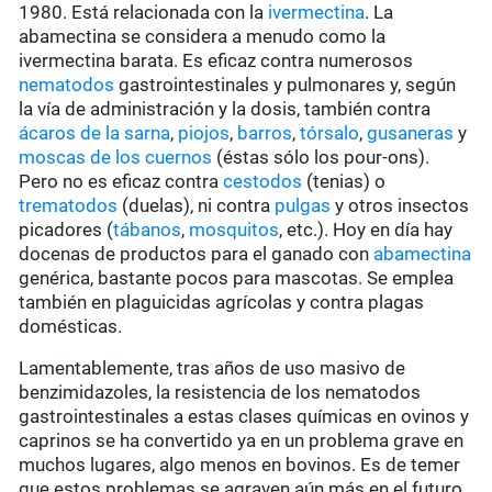
1980. Está relacionada con la
ivermectina
. La
abamectina se considera a menudo como la
ivermectina barata. Es eficaz contra numerosos
nematodos
gastrointestinales y pulmonares y, según
la vía de administración y la dosis, también contra
ácaros de la sarna
,
piojos
,
barros
,
tórsalo
,
gusaneras
y
moscas de los cuernos
(éstas sólo los pour-ons).
Pero no es eficaz contra
cestodos
(tenias) o
trematodos
(duelas), ni contra
pulgas
y otros insectos
picadores (
tábanos
,
mosquitos
, etc.). Hoy en día hay
docenas de productos para el ganado con
abamectina
genérica, bastante pocos para mascotas. Se emplea
también en plaguicidas agrícolas y contra plagas
domésticas.
Lamentablemente, tras años de uso masivo de
benzimidazoles, la resistencia de los nematodos
gastrointestinales a estas clases químicas en ovinos y
caprinos se ha convertido ya en un problema grave en
muchos lugares, algo menos en bovinos. Es de temer
que estos problemas se agraven aún más en el futuro.