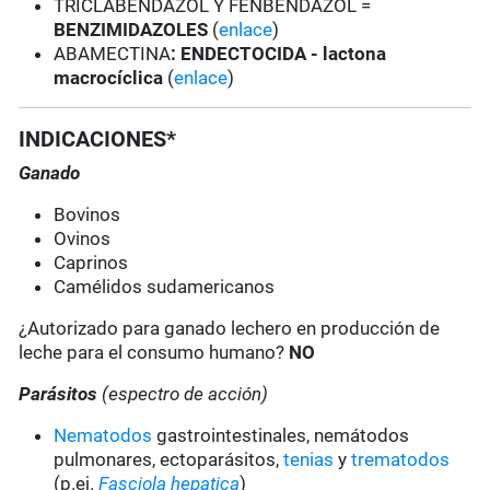
TRICLABENDAZOL Y FENBENDAZOL =
BENZIMIDAZOLES
(
enlace
)
ABAMECTINA
: ENDECTOCIDA - lactona
macrocíclica
(
enlace
)
INDICACIONES*
Ganado
Bovinos
Ovinos
Caprinos
Camélidos sudamericanos
¿Autorizado para ganado lechero en producción de
leche para el consumo humano?
NO
Parásitos
(espectro de acción)
Nematodos
gastrointestinales, nemátodos
pulmonares, ectoparásitos,
tenias
y
trematodos
(p.ej.
Fasciola hepatica
)