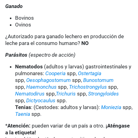
Ganado
Bovinos
Ovinos
¿Autorizado para ganado lechero en producción de
leche para el consumo humano?
NO
Parásitos
(espectro de acción)
Nematodos
(adultos y larvas) gastrointestinales y
pulmonares:
Cooperia
spp,
Ostertagia
spp,
Oesophagostomum
spp,
Bunostomum
spp,
Haemonchus
spp,
Trichostrongylus
spp,
Nematodirus
spp,
Trichuris
spp,
Strongyloides
spp,
Dictyocaulus
spp.
Tenias
: (Cestodes: adultos y larvas):
Moniezia
spp,
Taenia
spp
.
*
Atención:
pueden variar de un país a otro.
¡Aténgase
a la etiqueta!