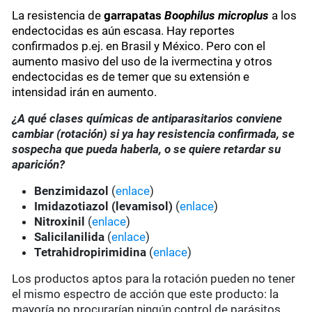
La resistencia de
garrapatas
Boophilus microplus
a los
endectocidas es aún escasa. Hay reportes
confirmados p.ej. en Brasil y México. Pero con el
aumento masivo del uso de la ivermectina y otros
endectocidas es de temer que su extensión e
intensidad irán en aumento.
¿A qué clases químicas de antiparasitarios conviene
cambiar (rotación) si ya hay resistencia confirmada, se
sospecha que pueda haberla, o se quiere retardar su
aparición?
Benzimidazol
(
enlace
)
Imidazotiazol (levamisol)
(
enlace
)
Nitroxinil
(
enlace
)
Salicilanilida
(
enlace
)
Tetrahidropirimidina
(
enlace
)
Los productos aptos para la rotación pueden no tener
el mismo espectro de acción que este producto: la
mayoría no procurarían ningún control de parásitos