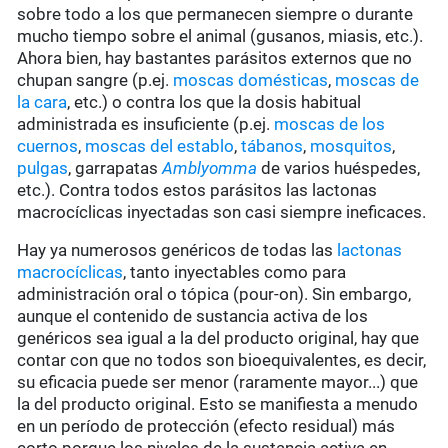
sobre todo a los que permanecen siempre o durante
mucho tiempo sobre el animal (gusanos, miasis, etc.).
Ahora bien, hay bastantes parásitos externos que no
chupan sangre (p.ej.
moscas domésticas
,
moscas de
la cara
, etc.) o contra los que la dosis habitual
administrada es insuficiente (p.ej.
moscas de los
cuernos
,
moscas del establo
,
tábanos
,
mosquitos
,
pulgas
, garrapatas
Amblyomma
de varios huéspedes,
etc.). Contra todos estos parásitos las lactonas
macrocíclicas inyectadas son casi siempre ineficaces.
Hay ya numerosos genéricos de todas las
lactonas
macrocíclicas
, tanto inyectables como para
administración oral o tópica (pour-on). Sin embargo,
aunque el contenido de sustancia activa de los
genéricos sea igual a la del producto original, hay que
contar con que no todos son bioequivalentes, es decir,
su eficacia puede ser menor (raramente mayor...) que
la del producto original. Esto se manifiesta a menudo
en un período de protección (efecto residual) más