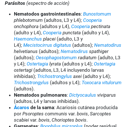
Parásitos
(espectro de acción)
Nematodos gastrointestinales
:
Bunostomum
phlebotomum
(adultos, L3 y L4);
Cooperia
onchophora
(adultos y L4),
Cooperia
pectinata
(adulto y L4),
Cooperia
punctata
(adulto y L4),
Haemonchus
placei
(adulto, L3 y
L4);
Mecistocirrus digitatus
(adultos);
Nematodirus
helvetianus
(adultos);
Nematodirus
spathiger
(adultos);
Oesophagostomum
radiatum
(adulto, L3
y L4);
Ostertagia
lyrata
(adultos y L4);
Ostertagia
ostertagi
(adultos, L3, L4 incluyendo larvas
inhibidas);
Trichostrongylus
axei
(adulto y L4);
Trichostrongylus
(adultos y L4);
Toxocara vitulorum
(adultos).
Nematodos pulmonares
:
Dictyocaulus
viviparus
(adultos, L4 y larvas inhibidas).
Ácaros
de la sarna
: Acariosis cutánea producida
por
Psoroptes communis
var.
bovis
,
Sarcoptes
scabiei
var.
bovis
,
Chorioptes bovis
.
Garrapatas
:
Boophilus microplus
(poder residual