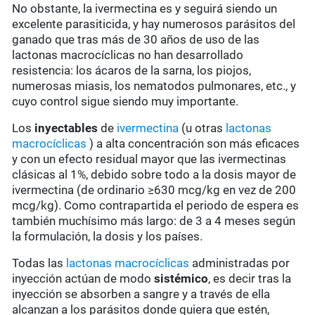
No obstante, la ivermectina es y seguirá siendo un
excelente parasiticida, y hay numerosos parásitos del
ganado que tras más de 30 años de uso de las
lactonas macrocíclicas no han desarrollado
resistencia: los ácaros de la sarna, los piojos,
numerosas miasis, los nematodos pulmonares, etc., y
cuyo control sigue siendo muy importante.
Los
inyectables
de
ivermectina
(u otras
lactonas
macrocíclicas
) a alta concentración son más eficaces
y con un efecto residual mayor que las ivermectinas
clásicas al 1%, debido sobre todo a la dosis mayor de
ivermectina (de ordinario ≥630 mcg/kg en vez de 200
mcg/kg). Como contrapartida el periodo de espera es
también muchísimo más largo: de 3 a 4 meses según
la formulación, la dosis y los países.
Todas las
lactonas macrocíclicas
administradas por
inyección actúan de modo
sistémico
, es decir tras la
inyección se absorben a sangre y a través de ella
alcanzan a los parásitos donde quiera que estén,