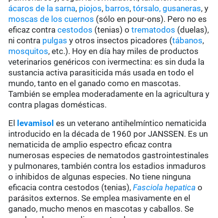
ácaros de la sarna
,
piojos
,
barros
,
tórsalo,
gusaneras
, y
moscas de los cuernos
(sólo en pour-ons). Pero no es
eficaz contra
cestodos
(tenias) o
trematodos
(duelas),
ni contra
pulgas
y otros insectos picadores (
tábanos
,
mosquitos
, etc.). Hoy en día hay miles de productos
veterinarios genéricos con ivermectina: es sin duda la
sustancia activa parasiticida más usada en todo el
mundo, tanto en el ganado como en mascotas.
También se emplea moderadamente en la agricultura y
contra plagas domésticas.
El
levamisol
es un veterano antihelmíntico nematicida
introducido en la década de 1960 por JANSSEN. Es un
nematicida de amplio espectro eficaz contra
numerosas especies de nematodos gastrointestinales
y pulmonares, también contra los estadios inmaduros
o inhibidos de algunas especies. No tiene ninguna
eficacia contra cestodos (tenias),
Fasciola hepatica
o
parásitos externos. Se emplea masivamente en el
ganado, mucho menos en mascotas y caballos. Se