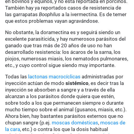
en bovinos y equinos, y no está reportada en porcinos.
También hay ya reportados casos de resistencia de
las garrapatas
Boophilus
a la ivermectina. Es de temer
que estos problemas vayan agravándose.
No obstante, la doramectina es y seguirá siendo un
excelente parasiticida, y hay numerosos parásitos del
ganado que tras más de 20 años de uso no han
desarrollado resistencia: los ácaros de la sarna, los
piojos, numerosas miasis, los nematodos pulmonares,
etc., y cuyo control sigue siendo muy importante.
Todas las
lactonas macrocíclicas
administradas por
inyección actúan de modo
sistémico
, es decir tras la
inyección se absorben a sangre y a través de ella
alcanzan a los parásitos donde quiera que estén,
sobre todo a los que permanecen siempre o durante
mucho tiempo sobre el animal (gusanos, miasis, etc.).
Ahora bien, hay bastantes parásitos externos que no
chupan sangre (p.ej.
moscas domésticas
,
moscas de
la cara
, etc.) o contra los que la dosis habitual