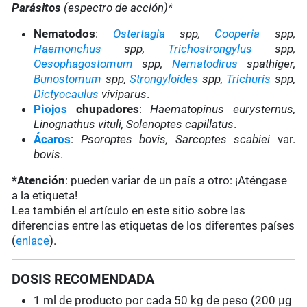
Parásitos
(espectro de acción)*
Nematodos
:
Ostertagia
spp,
Cooperia
spp,
Haemonchus
spp,
Trichostrongylus
spp,
Oesophagostomum
spp,
Nematodirus
spathiger,
Bunostomum
spp,
Strongyloides
spp,
Trichuris
spp,
Dictyocaulus
viviparus
.
Piojos
chupadores
:
Haematopinus eurysternus,
Linognathus vituli, Solenoptes capillatus
.
Ácaros
:
Psoroptes bovis, Sarcoptes scabiei
var.
bovis
.
*Atención
: pueden variar de un país a otro: ¡Aténgase
a la etiqueta!
Lea también el artículo en este sitio sobre las
diferencias entre las etiquetas de los diferentes países
(
enlace
).
DOSIS RECOMENDADA
1 ml de producto por cada 50 kg de peso (200 µg