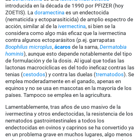
introducida en la década de 1990 por PFIZER (hoy
ZOETIS). La
doramectina
es un endectocida
(nematicida y ectoparasiticida) de amplio espectro de
acción, similar al de la
ivermectina
, si bien se la
considera como algo más eficaz que la ivermectina
contra algunos ectoparásitos (p.ej. garrapatas
Boophilus microplus
,
ácaros
de la sarna,
Dermatobia
hominis
), aunque esto depende notablemente del tipo
de formulación y de la dosis. Al igual que todas las
lactonas macrocíclicas es del todo ineficaz contras las
tenias (
cestodos
) y contra las duelas (
trematodos
). Se
emplea moderadamente en el ganado, apenas en
equinos y no se usa en mascotas en la mayoría de los
países. Tampoco se emplea en la agricultura.
Lamentablemente, tras años de uso masivo de la
ivermectina y otros endectocidas, la resistencia de los
nematodos gastrointestinales a todos los
endectocidas en ovinos y caprinos se ha convertido ya
en un problema grave en muchos lugares, algo menos