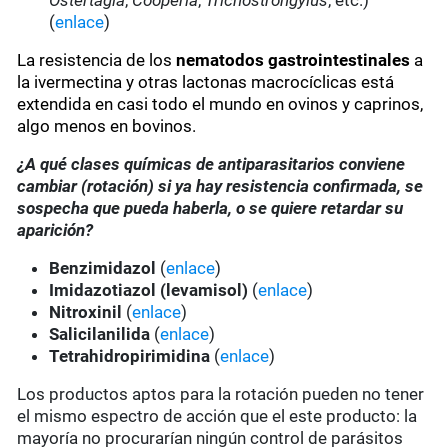
Ostertagia
,
Cooperia
,
Trichostrongylus
, etc.)
(
enlace
)
La resistencia de los
nematodos gastrointestinales
a
la ivermectina y otras lactonas macrocíclicas está
extendida en casi todo el mundo en ovinos y caprinos,
algo menos en bovinos.
¿A qué clases químicas de antiparasitarios conviene
cambiar (rotación) si ya hay resistencia confirmada, se
sospecha que pueda haberla, o se quiere retardar su
aparición?
Benzimidazol
(
enlace
)
Imidazotiazol (levamisol)
(
enlace
)
Nitroxinil
(
enlace
)
Salicilanilida
(
enlace
)
Tetrahidropirimidina
(
enlace
)
Los productos aptos para la rotación pueden no tener
el mismo espectro de acción que el este producto: la
mayoría no procurarían ningún control de parásitos