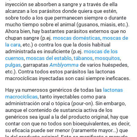
inyección se absorben a sangre y a través de ella
alcanzan a los parásitos donde quiera que estén,
sobre todo a los que permanecen siempre o durante
mucho tiempo sobre el animal (gusanos, miasis, etc.).
Ahora bien, hay bastantes parásitos externos que no
chupan sangre (p.ej.
moscas domésticas
,
moscas de
la cara
, etc.) o contra los que la dosis habitual
administrada es insuficiente (p.ej.
moscas de los
cuernos
,
moscas del establo
,
tábanos
,
mosquitos
,
pulgas
, garrapatas
Amblyomma
de varios huéspedes,
etc.). Contra todos estos parásitos las lactonas
macrocíclicas inyectadas son casi siempre ineficaces.
Hay ya numerosos genéricos de todas las
lactonas
macrocíclicas
, tanto inyectables como para
administración oral o tópica (pour-on). Sin embargo,
aunque el contenido de sustancia activa de los
genéricos sea igual a la del producto original, hay que
contar con que no todos son bioequivalentes, es decir,
su eficacia puede ser menor (raramente mayor...) que