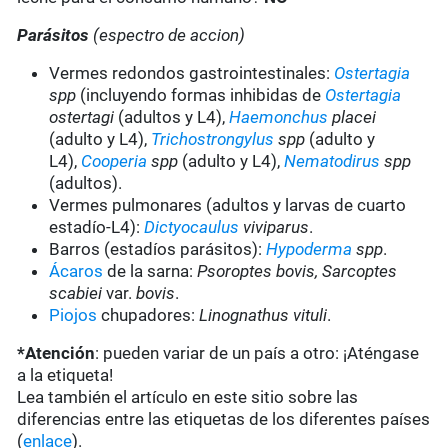
Parásitos
(espectro de accion)
Vermes redondos gastrointestinales:
Ostertagia
spp
(incluyendo formas inhibidas de
Ostertagia
ostertagi
(adultos y L4),
Haemonchus
placei
(adulto y L4),
Trichostrongylus
spp
(adulto y
L4),
Cooperia
spp
(adulto y L4),
Nematodirus
spp
(adultos).
Vermes pulmonares (adultos y larvas de cuarto
estadío-L4):
Dictyocaulus
viviparus
.
Barros (estadíos parásitos):
Hypoderma
spp
.
Ácaros
de la sarna:
Psoroptes bovis, Sarcoptes
scabiei
var.
bovis
.
Piojos
chupadores:
Linognathus vituli
.
*Atención
: pueden variar de un país a otro: ¡Aténgase
a la etiqueta!
Lea también el artículo en este sitio sobre las
diferencias entre las etiquetas de los diferentes países
(
enlace
).