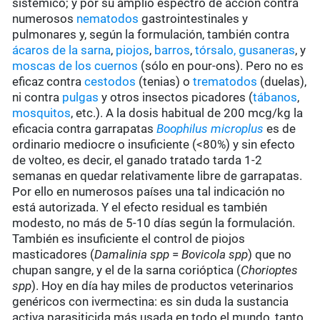
sistémico; y por su amplio espectro de acción contra
numerosos
nematodos
gastrointestinales y
pulmonares y, según la formulación, también contra
ácaros de la sarna
,
piojos
,
barros
,
tórsalo,
gusaneras
, y
moscas de los cuernos
(sólo en pour-ons). Pero no es
eficaz contra
cestodos
(tenias) o
trematodos
(duelas),
ni contra
pulgas
y otros insectos picadores (
tábanos
,
mosquitos
, etc.). A la dosis habitual de 200 mcg/kg la
eficacia contra garrapatas
Boophilus microplus
es de
ordinario mediocre o insuficiente (<80%) y sin efecto
de volteo, es decir, el ganado tratado tarda 1-2
semanas en quedar relativamente libre de garrapatas.
Por ello en numerosos países una tal indicación no
está autorizada. Y el efecto residual es también
modesto, no más de 5-10 días según la formulación.
También es insuficiente el control de piojos
masticadores (
Damalinia spp
=
Bovicola spp
) que no
chupan sangre, y el de la sarna corióptica (
Chorioptes
spp
). Hoy en día hay miles de productos veterinarios
genéricos con ivermectina: es sin duda la sustancia
activa parasiticida más usada en todo el mundo, tanto