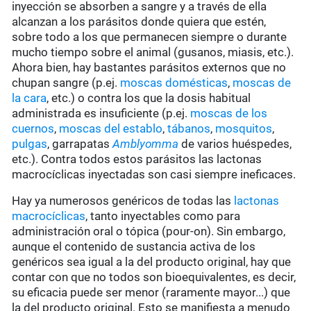
inyección se absorben a sangre y a través de ella
alcanzan a los parásitos donde quiera que estén,
sobre todo a los que permanecen siempre o durante
mucho tiempo sobre el animal (gusanos, miasis, etc.).
Ahora bien, hay bastantes parásitos externos que no
chupan sangre (p.ej.
moscas domésticas
,
moscas de
la cara
, etc.) o contra los que la dosis habitual
administrada es insuficiente (p.ej.
moscas de los
cuernos
,
moscas del establo
,
tábanos
,
mosquitos
,
pulgas
, garrapatas
Amblyomma
de varios huéspedes,
etc.). Contra todos estos parásitos las lactonas
macrocíclicas inyectadas son casi siempre ineficaces.
Hay ya numerosos genéricos de todas las
lactonas
macrocíclicas
, tanto inyectables como para
administración oral o tópica (pour-on). Sin embargo,
aunque el contenido de sustancia activa de los
genéricos sea igual a la del producto original, hay que
contar con que no todos son bioequivalentes, es decir,
su eficacia puede ser menor (raramente mayor...) que
la del producto original. Esto se manifiesta a menudo