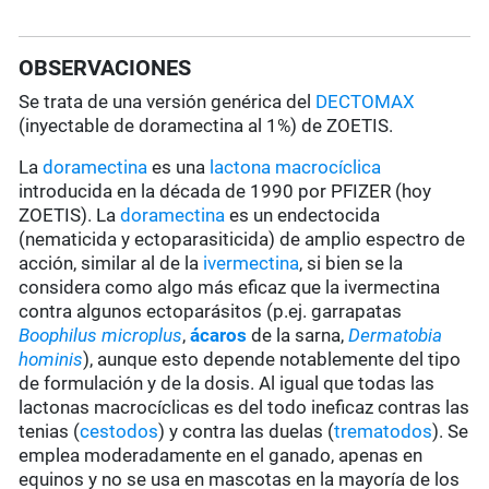
OBSERVACIONES
Se trata de una versión genérica del
DECTOMAX
(inyectable de doramectina al 1%) de ZOETIS.
La
doramectina
es una
lactona macrocíclica
introducida en la década de 1990 por PFIZER (hoy
ZOETIS). La
doramectina
es un endectocida
(nematicida y ectoparasiticida) de amplio espectro de
acción, similar al de la
ivermectina
, si bien se la
considera como algo más eficaz que la ivermectina
contra algunos ectoparásitos (p.ej. garrapatas
Boophilus microplus
,
ácaros
de la sarna,
Dermatobia
hominis
), aunque esto depende notablemente del tipo
de formulación y de la dosis. Al igual que todas las
lactonas macrocíclicas es del todo ineficaz contras las
tenias (
cestodos
) y contra las duelas (
trematodos
). Se
emplea moderadamente en el ganado, apenas en
equinos y no se usa en mascotas en la mayoría de los