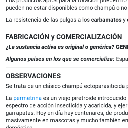
Los productos aptos para la rotación pueden no
pueden no estar disponibles como champú o no e
La resistencia de las pulgas a los
carbamatos
y
FABRICACIÓN y COMERCIALIZACIÓN
¿La sustancia activa es original o genérica?
GEN
Algunos países en los que se comercializa:
Esp
OBSERVACIONES
Se trata de un clásico champú ectoparasiticida 
La
permetrina
es un viejo piretroide introducid
espectro de acción insecticida y acaricida, y eje
garrapatas. Hoy en día hay centenares, de pro
masivamente en mascotas y mucho también en el 
doméstica.