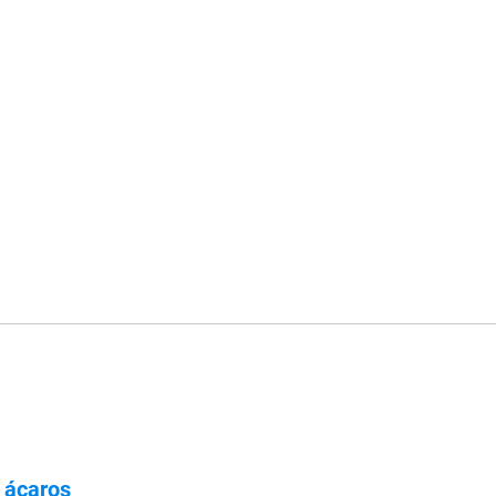
y
ácaros