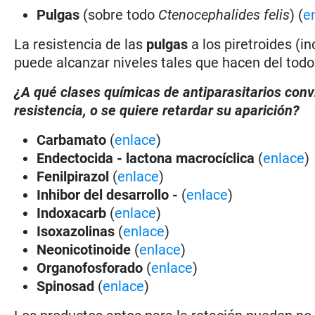
Pulgas
(sobre todo
Ctenocephalides felis
) (
e
La resistencia de las
pulgas
a los piretroides (i
puede alcanzar niveles tales que hacen del todo 
¿A qué clases químicas de antiparasitarios con
resistencia, o se quiere retardar su aparición?
Carbamato
(
enlace
)
Endectocida - lactona macrocíclica
(
enlace
)
Fenilpirazol
(
enlace
)
Inhibor del desarrollo -
(
enlace
)
Indoxacarb
(
enlace
)
Isoxazolinas
(
enlace
)
Neonicotinoide
(
enlace
)
Organofosforado
(
enlace
)
Spinosad
(
enlace
)