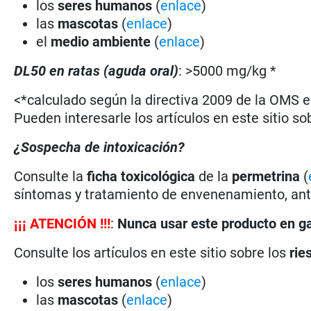
los
seres humanos
(
enlace
)
las
mascotas
(
enlace
)
el
medio ambiente
(
enlace
)
DL50 en ratas (aguda oral)
: >5000 mg/kg *
<*calculado según la directiva 2009 de la OMS en
Pueden interesarle los artículos en este sitio so
¿Sospecha de intoxicación?
Consulte la
ficha toxicológica
de la
permetrina
(
síntomas y tratamiento de envenenamiento, antí
¡
¡
¡
ATENCIÓN !!!
:
Nunca usar este producto en g
Consulte los artículos en este sitio sobre los
rie
los
seres humanos
(
enlace
)
las
mascotas
(
enlace
)