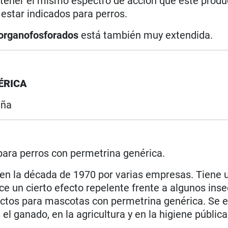
 tener el mismo espectro de acción que este produc
star indicados para perros.
organofosforados
está también muy extendida.
ÉRICA
aña
para perros con permetrina genérica.
o en la década de 1970 por varias empresas. Tiene 
rce un cierto efecto repelente frente a algunos inse
ductos para mascotas con permetrina genérica. Se
ganado, en la agricultura y en la higiene pública