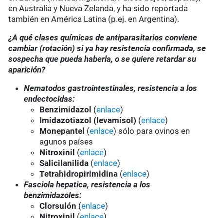
en Australia y Nueva Zelanda, y ha sido reportada
también en América Latina (p.ej. en Argentina).
¿A qué clases químicas de antiparasitarios conviene
cambiar (rotación) si ya hay resistencia confirmada, se
sospecha que pueda haberla, o se quiere retardar su
aparición?
Nematodos gastrointestinales, resistencia a los
endectocidas:
Benzimidazol
(
enlace
)
Imidazotiazol (levamisol)
(
enlace
)
Monepantel
(
enlace
) sólo para ovinos en
agunos países
Nitroxinil
(
enlace
)
Salicilanilida
(
enlace
)
Tetrahidropirimidina
(
enlace
)
Fasciola hepatica, resistencia a los
benzimidazoles:
Clorsulón
(
enlace
)
Nitroxinil
(
enlace
)