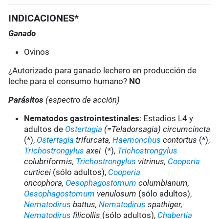
INDICACIONES*
Ganado
Ovinos
¿Autorizado para ganado lechero en producción de
leche para el consumo humano?
NO
Parásitos
(espectro de acción)
Nematodos gastrointestinales
: Estadios L4 y
adultos de
Ostertagia
(=Teladorsagia) circumcincta
(*),
Ostertagia
trifurcata,
Haemonchus
contortus
(*),
Trichostrongylus
axei
(*),
Trichostrongylus
colubriformis,
Trichostrongylus
vitrinus,
Cooperia
curticei
(sólo adultos),
Cooperia
oncophora,
Oesophagostomum
columbianum,
Oesophagostomum
venulosum
(sólo adultos),
Nematodirus
battus,
Nematodirus
spathiger,
Nematodirus
filicollis
(sólo adultos),
Chabertia