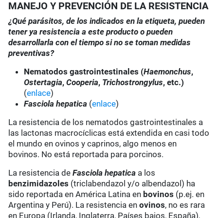
MANEJO Y PREVENCIÓN DE LA RESISTENCIA
¿Qué parásitos, de los indicados en la etiqueta, pueden
tener ya resistencia a este producto o pueden
desarrollarla con el tiempo si no se toman medidas
preventivas?
Nematodos gastrointestinales (
Haemonchus
,
Ostertagia
,
Cooperia
,
Trichostrongylus
, etc.)
(
enlace
)
Fasciola hepatica
(
enlace
)
La resistencia de los nematodos gastrointestinales a
las lactonas macrocíclicas está extendida en casi todo
el mundo en ovinos y caprinos, algo menos en
bovinos. No está reportada para porcinos.
La resistencia de
Fasciola hepatica
a los
benzimidazoles
(triclabendazol y/o albendazol) ha
sido reportada en América Latina en
bovinos
(p.ej. en
Argentina y Perú). La resistencia en
ovinos
, no es rara
en Europa (Irlanda, Inglaterra, Países bajos, España),