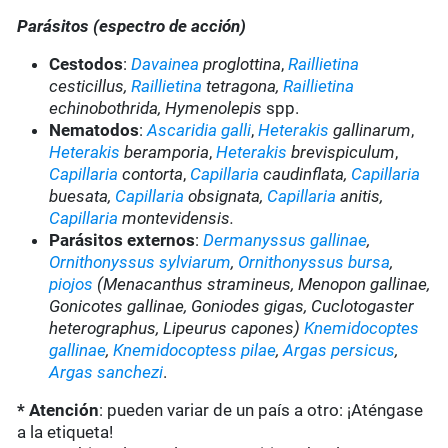
Parásitos (espectro de acción)
Cestodos
:
Davainea
proglottina
,
Raillietina
cesticillus,
Raillietina
tetragona,
Raillietina
echinobothrida, Hymenolepis
spp.
Nematodos
:
Ascaridia galli
,
Heterakis
gallinarum
,
Heterakis
beramporia
,
Heterakis
brevispiculum
,
Capillaria
contorta
,
Capillaria
caudinflata,
Capillaria
buesata,
Capillaria
obsignata,
Capillaria
anitis,
Capillaria
montevidensis.
Parásitos externos
:
Dermanyssus gallinae
,
Ornithonyssus sylviarum
,
Ornithonyssus bursa
,
piojos
(Menacanthus stramineus, Menopon gallinae,
Gonicotes gallinae, Goniodes gigas, Cuclotogaster
heterographus, Lipeurus capones)
Knemidocoptes
gallinae
,
Knemidocoptess pilae
,
Argas persicus
,
Argas sanchezi
.
* Atención
: pueden variar de un país a otro: ¡Aténgase
a la etiqueta!