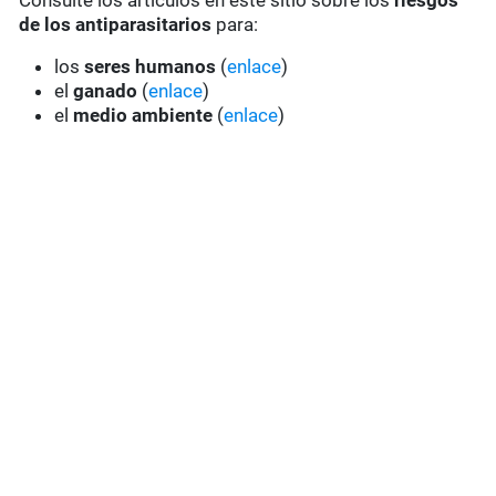
Consulte los artículos en este sitio sobre los
riesgos
de los antiparasitarios
para:
los
seres humanos
(
enlace
)
el
ganado
(
enlace
)
el
medio ambiente
(
enlace
)