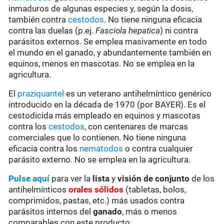
inmaduros de algunas especies y, según la dosis,
también contra
cestodos
. No tiene ninguna eficacia
contra las duelas (p.ej.
Fasciola hepatica
) ni contra
parásitos externos. Se emplea masivamente en todo
el mundo en el ganado, y abundantemente también en
equinos, menos en mascotas. No se emplea en la
agricultura.
El
praziquantel
es un veterano antihelmíntico genérico
introducido en la década de 1970 (por BAYER). Es el
cestodicida más empleado en equinos y mascotas
contra los
cestodos
, con centenares de marcas
comerciales que lo contienen. No tiene ninguna
eficacia contra los
nematodos
o contra cualquier
parásito externo. No se emplea en la agricultura.
Pulse aquí
para ver la
lista
y
visión de conjunto
de los
antihelmínticos
orales sólidos
(tabletas, bolos,
comprimidos, pastas, etc.) más usados contra
parásitos internos del
ganado
, más o menos
comparables con este producto.