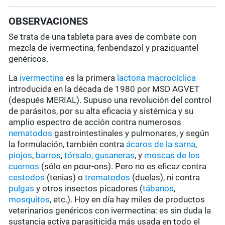
OBSERVACIONES
Se trata de una tableta para aves de combate con
mezcla de ivermectina, fenbendazol y praziquantel
genéricos.
La
ivermectina
es la primera
lactona macrocíclica
introducida en la década de 1980 por MSD AGVET
(después MERIAL). Supuso una revolución del control
de parásitos, por su
alta
eficacia y sistémica y su
amplio espectro de acción contra numerosos
nematodos
gastrointestinales y pulmonares, y según
la formulación, también contra
ácaros de la sarna
,
piojos
,
barros
,
tórsalo,
gusaneras
, y
moscas de los
cuernos
(sólo en pour-ons). Pero no es eficaz contra
cestodos
(tenias) o
trematodos
(duelas), ni contra
pulgas
y otros insectos picadores (
tábanos
,
mosquitos
, etc.). Hoy en día hay miles de productos
veterinarios genéricos con ivermectina: es sin duda la
sustancia activa parasiticida más usada en todo el