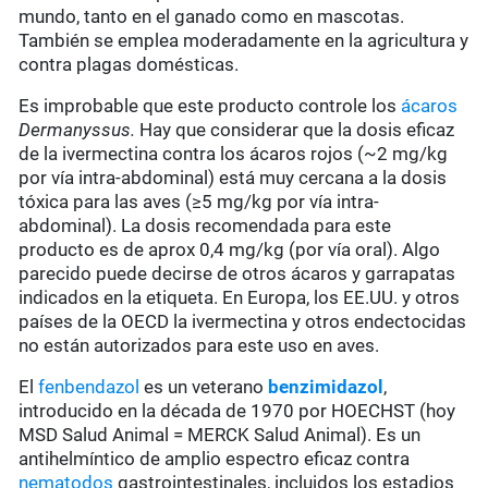
mundo, tanto en el ganado como en mascotas.
También se emplea moderadamente en la
agricultura
y
contra plagas domésticas.
Es improbable que este producto controle los
ácaros
Dermanyssus.
Hay que considerar que la dosis eficaz
de la ivermectina contra los ácaros rojos (~2 mg/kg
por vía intra-abdominal) está muy cercana a la dosis
tóxica para las aves (≥5 mg/kg por vía intra-
abdominal). La dosis recomendada para este
producto es de aprox 0,4 mg/kg (por vía oral). Algo
parecido puede decirse de otros ácaros y garrapatas
indicados en la etiqueta. En Europa, los EE.UU. y otros
países de la OECD la ivermectina y otros endectocidas
no están autorizados para este uso en aves.
El
fenbendazol
es un veterano
benzimidazol
,
introducido en la década de 1970 por HOECHST (hoy
MSD Salud Animal = MERCK Salud Animal). Es un
antihelmíntico de amplio espectro eficaz contra
nematodos
gastrointestinales, incluidos los estadios