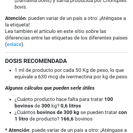
(
Damalina bovis
) y sarna producida por
Chorioptes
bovis
.
Atención
: pueden variar de un país a otro: ¡Aténgase a
la etiqueta!
Lea también el artículo en este sitio sobre las
diferencias entre las etiquetas de los diferentes países
(
enlace
).
DOSIS RECOMENDADA
1 ml de producto por cada 50 Kg de peso, lo que
equivale a 630 mcg de ivermectina por kg de peso
Algunos cálculos que pueden serle útiles
¿Cuánto producto hace falta para tratar
100
bovinos
de
300
kg?
0,6 litros
¿Cuántos
bovinos de 300 kg
se pueden tratar
con
1 litro
de producto?
166,6
bovinos
* Atención
: puede variar de un país a otro: ¡Aténgase a