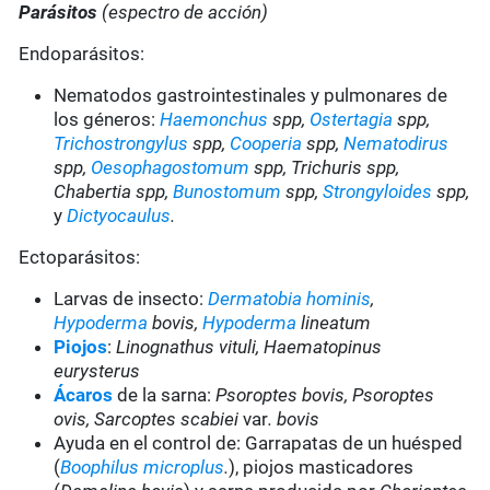
Parásitos
(espectro de acción)
Endoparásitos:
Nematodos gastrointestinales y pulmonares de
los géneros:
Haemonchus
spp,
Ostertagia
spp,
Trichostrongylus
spp,
Cooperia
spp,
Nematodirus
spp,
Oesophagostomum
spp, Trichuris spp,
Chabertia spp,
Bunostomum
spp,
Strongyloides
spp,
y
Dictyocaulus
.
Ectoparásitos:
Larvas de insecto:
Dermatobia hominis
,
Hypoderma
bovis,
Hypoderma
lineatum
Piojos
:
Linognathus vituli, Haematopinus
eurysterus
Ácaros
de la sarna:
Psoroptes bovis, Psoroptes
ovis, Sarcoptes scabiei
var
. bovis
Ayuda en el control de: Garrapatas de un huésped
(
Boophilus microplus
.
), piojos masticadores