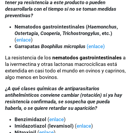
tener ya resistencia a este producto o pueden
desarrollarla con el tiempo si no se toman medidas
preventivas?
Nematodos gastrointestinales (
Haemonchus
,
Ostertagia
,
Cooperia
,
Trichostrongylus
, etc.)
(
enlace
)
Garrapatas
Boophilus microplus
(enlace)
La resistencia de los
nematodos gastrointestinales
a
la ivermectina y otras lactonas macrocíclicas está
extendida en casi todo el mundo en ovinos y caprinos,
algo menos en bovinos.
¿A qué clases químicas de antiparasitarios
antihelmínticos conviene cambiar (rotación) si ya hay
resistencia confirmada, se sospecha que pueda
haberla, o se quiere retardar su aparición?
Benzimidazol
(
enlace
)
Imidazotiazol (levamisol)
(
enlace
)
Nitroxinil
(
enlace
)