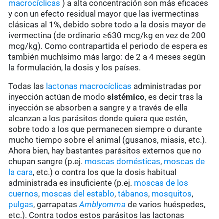
macrocíclicas
) a alta concentración son más eficaces
y con un efecto residual mayor que las ivermectinas
clásicas al 1%, debido sobre todo a la dosis mayor de
ivermectina (de ordinario ≥630 mcg/kg en vez de 200
mcg/kg). Como contrapartida el periodo de espera es
también muchísimo más largo: de 2 a 4 meses según
la formulación, la dosis y los países.
Todas las
lactonas macrocíclicas
administradas por
inyección actúan de modo
sistémico
, es decir tras la
inyección se absorben a sangre y a través de ella
alcanzan a los parásitos donde quiera que estén,
sobre todo a los que permanecen siempre o durante
mucho tiempo sobre el animal (gusanos, miasis, etc.).
Ahora bien, hay bastantes parásitos externos que no
chupan sangre (p.ej.
moscas domésticas
,
moscas de
la cara
, etc.) o contra los que la dosis habitual
administrada es insuficiente (p.ej.
moscas de los
cuernos
,
moscas del establo
,
tábanos
,
mosquitos
,
pulgas
, garrapatas
Amblyomma
de varios huéspedes,
etc.). Contra todos estos parásitos las lactonas