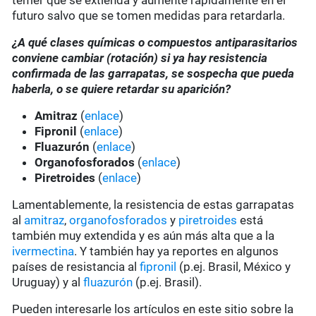
temer que se extienda y aumente rápidamente en el
futuro salvo que se tomen medidas para retardarla.
¿A qué clases químicas o compuestos antiparasitarios
conviene cambiar (rotación) si ya hay resistencia
confirmada de las garrapatas, se sospecha que pueda
haberla, o se quiere retardar su aparición?
Amitraz
(
enlace
)
Fipronil
(
enlace
)
Fluazurón
(
enlace
)
Organofosforados
(
enlace
)
Piretroides
(
enlace
)
Lamentablemente, la resistencia de estas garrapatas
al
amitraz
,
organofosforados
y
piretroides
está
también muy extendida y es aún más alta que a la
ivermectina
. Y también hay ya reportes en algunos
países de resistancia al
fipronil
(p.ej. Brasil, México y
Uruguay) y al
fluazurón
(p.ej. Brasil).
Pueden interesarle los artículos en este sitio sobre la