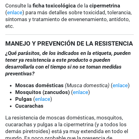
Consulte la
ficha toxicológica
de la
cipermetrina
(
enlace
) para más detalles sobre toxicidad, tolerancia,
síntomas y tratamiento de envenenamiento, antídoto,
etc.
MANEJO Y PREVENCIÓN DE LA RESISTENCIA
¿Qué parásitos, de los indicados en la etiqueta, pueden
tener ya resistencia a este producto o pueden
desarrollarla con el tiempo si no se toman medidas
preventivas?
Moscas domésticas
(Musca domestica)
(
enlace
)
Mosquitos (zancudos)
(
enlace
)
Pulgas
(
enlace
)
Cucarachas
La resistencia de moscas domésticas, mosquitos,
cucarachas y pulgas a la cipermetrina (y a todos los
demás piretroides) está ya muy extendida en todo el
mundo. Es poco probable que la presencia de