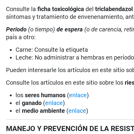
Consulte la
ficha toxicológica
del
triclabendazol
síntomas y tratamiento de envenenamiento, antí
Periodo
(o tiempo)
de espera
(o de carencia, reti
país a otro:
Carne: Consulte la etiqueta
Leche: No administrar a hembras en período
Pueden interesarle los artículos en este sitio so
Consulte los artículos en este sitio sobre los
rie
los
seres humanos
(
enlace
)
el
ganado
(
enlace
)
el
medio ambiente
(
enlace
)
MANEJO Y PREVENCIÓN DE LA RESIS