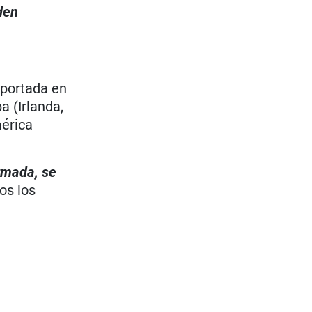
den
eportada en
a (Irlanda,
mérica
irmada, se
os los