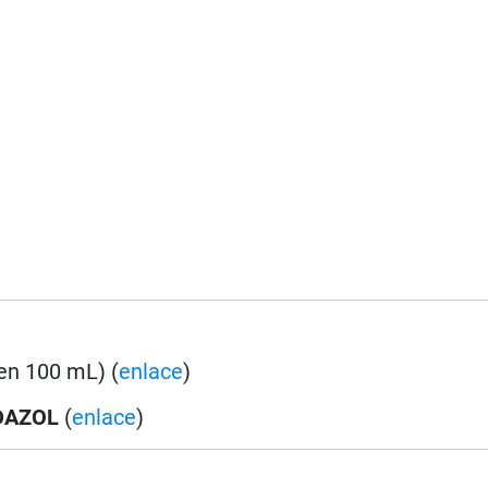
en 100 mL) (
enlace
)
DAZOL
(
enlace
)