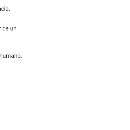
cia,
r de un
o humano.