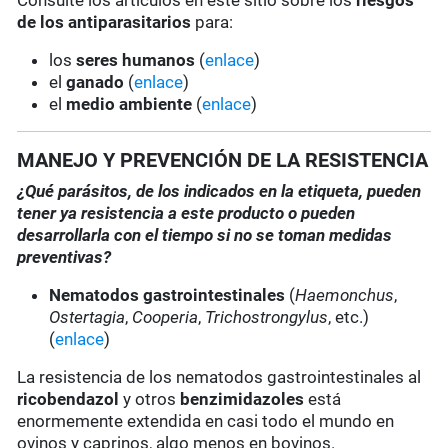
Consulte los artículos en este sitio sobre los
riesgos
de los antiparasitarios
para:
los
seres humanos
(
enlace
)
el
ganado
(
enlace
)
el
medio ambiente
(
enlace
)
MANEJO Y PREVENCIÓN DE LA RESISTENCIA
¿Qué parásitos, de los indicados en la etiqueta, pueden
tener ya resistencia a este producto o pueden
desarrollarla con el tiempo si no se toman medidas
preventivas?
Nematodos gastrointestinales
(
Haemonchus
,
Ostertagia
,
Cooperia
,
Trichostrongylus
, etc.)
(
enlace
)
La resistencia de los nematodos gastrointestinales al
ricobendazol
y otros
benzimidazoles
está
enormemente extendida en casi todo el mundo en
ovinos y caprinos, algo menos en bovinos.