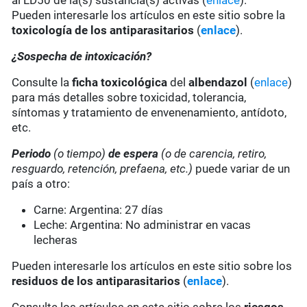
al LD50 de la(s) sustancia(s) activas (
enlace
).
Pueden interesarle los artículos en este sitio sobre la
toxicología de los antiparasitarios
(
enlace
).
¿Sospecha de intoxicación?
Consulte la
ficha toxicológica
del
albendazol
(
enlace
)
para más detalles sobre toxicidad, tolerancia,
síntomas y tratamiento de envenenamiento, antídoto,
etc.
Periodo
(o tiempo)
de espera
(o de carencia, retiro,
resguardo, retención, prefaena, etc.)
puede variar de un
país a otro:
Carne: Argentina: 27 días
Leche: Argentina: No administrar en vacas
lecheras
Pueden interesarle los artículos en este sitio sobre los
residuos de los antiparasitarios
(
enlace
).