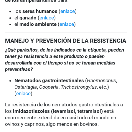
de los antiparasitarios
para:
los
seres humanos
(
enlace
)
el
ganado
(
enlace
)
el
medio ambiente
(
enlace
)
MANEJO Y PREVENCIÓN DE LA RESISTENCIA
¿Qué parásitos, de los indicados en la etiqueta, pueden
tener ya resistencia a este producto o pueden
desarrollarla con el tiempo si no se toman medidas
preventivas?
Nematodos gastrointestinales
(
Haemonchus
,
Ostertagia
,
Cooperia
,
Trichostrongylus
, etc.)
(
enlace
)
La resistencia de los nematodos gastrointestinales a
los
imidazotiazoles
(levamisol, tetramisol)
está
enormemente extendida en casi todo el mundo en
ovinos y caprinos, algo menos en bovinos.