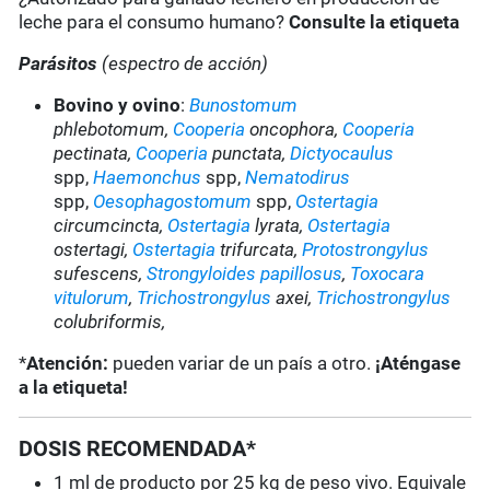
leche para el consumo humano?
Consulte la etiqueta
Parásitos
(espectro de acción)
Bovino y ovino
:
Bunostomum
phlebotomum,
Cooperia
oncophora,
Cooperia
pectinata,
Cooperia
punctata,
Dictyocaulus
spp,
Haemonchus
spp,
Nematodirus
spp,
Oesophagostomum
spp,
Ostertagia
circumcincta,
Ostertagia
lyrata,
Ostertagia
ostertagi,
Ostertagia
trifurcata,
Protostrongylus
sufescens,
Strongyloides papillosus
,
Toxocara
vitulorum
,
Trichostrongylus
axei,
Trichostrongylus
colubriformis,
*
Atención:
pueden variar de un país a otro.
¡Aténgase
a la etiqueta!
DOSIS RECOMENDADA*
1 ml de producto por 25 kg de peso vivo. Equivale