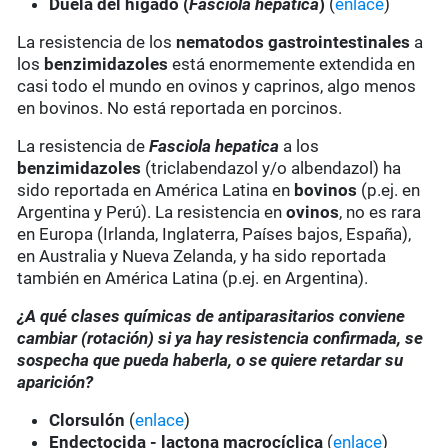
Duela del hígado (
Fasciola hepatica
)
(
enlace
)
La resistencia de los
nematodos gastrointestinales
a
los
benzimidazoles
está enormemente extendida en
casi todo el mundo en ovinos y caprinos, algo menos
en bovinos. No está reportada en porcinos.
La resistencia de
Fasciola hepatica
a los
benzimidazoles
(triclabendazol y/o albendazol) ha
sido reportada en América Latina en
bovinos
(p.ej. en
Argentina y Perú). La resistencia en
ovinos
, no es rara
en Europa (Irlanda, Inglaterra, Países bajos, España),
en Australia y Nueva Zelanda, y ha sido reportada
también en América Latina (p.ej. en Argentina).
¿A qué clases químicas de antiparasitarios conviene
cambiar (rotación) si ya hay resistencia confirmada, se
sospecha que pueda haberla, o se quiere retardar su
aparición?
Clorsulón
(
enlace
)
Endectocida - lactona macrocíclica
(
enlace
)