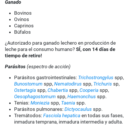
Ganado
Bovinos
Ovinos
Caprinos
Búfalos
¿Autorizado para ganado lechero en producción de
leche para el consumo humano?
SÍ, con 14 días de
tiempo de retiro!
Parásitos
(espectro de acción)
Parásitos gastrointestinales:
Trichostrongylus
spp,
Bunostomum
spp,
Nematodirus
spp,
Trichuris
sp,
Ostertagia
spp,
Chabertia
spp,
Cooperia
spp,
Oesophagostomum
spp,
Haemonchus
spp.
Tenias:
Moniezia
spp,
Taenia
spp.
Parásitos pulmonares:
Dictyocaulus
spp.
Tremátodos:
Fasciola hepatica
en todas sus fases,
inmadura temprana, inmadura intermedia y adulta.