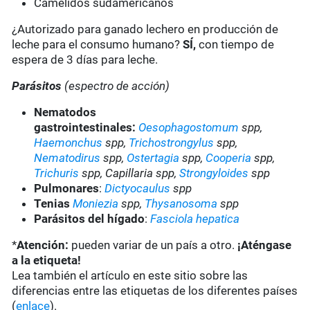
Camélidos sudamericanos
¿Autorizado para ganado lechero en producción de
leche para el consumo humano?
SÍ,
con tiempo de
espera de 3 días para leche.
Parásitos
(espectro de acción)
Nematodos
gastrointestinales:
Oesophagostomum
spp,
Haemonchus
spp,
Trichostrongylus
spp,
Nematodirus
spp,
Ostertagia
spp,
Cooperia
spp,
Trichuris
spp, Capillaria spp,
Strongyloides
spp
Pulmonares
:
Dictyocaulus
spp
Tenias
Moniezia
spp,
Thysanosoma
spp
Parásitos del hígado
:
Fasciola hepatica
*
Atención:
pueden variar de un país a otro.
¡Aténgase
a la etiqueta!
Lea también el artículo en este sitio sobre las
diferencias entre las etiquetas de los diferentes países
(
enlace
).