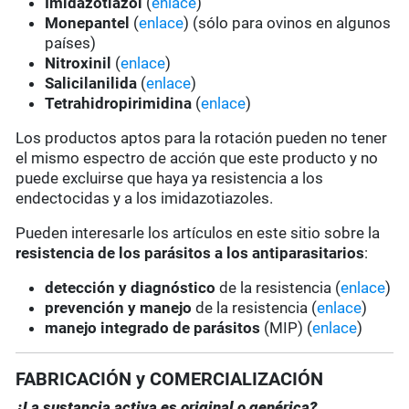
Imidazotiazol
(
enlace
)
Monepantel
(
enlace
) (sólo para ovinos en algunos
países)
Nitroxinil
(
enlace
)
Salicilanilida
(
enlace
)
Tetrahidropirimidina
(
enlace
)
Los productos aptos para la rotación pueden no tener
el mismo espectro de acción que este producto y no
puede excluirse que haya ya resistencia a los
endectocidas y a los imidazotiazoles.
Pueden interesarle los artículos en este sitio sobre la
resistencia de los parásitos a los antiparasitarios
:
detección y diagnóstico
de la resistencia (
enlace
)
prevención y manejo
de la resistencia (
enlace
)
manejo integrado de parásitos
(MIP) (
enlace
)
FABRICACIÓN y COMERCIALIZACIÓN
¿La sustancia activa es original o genérica?