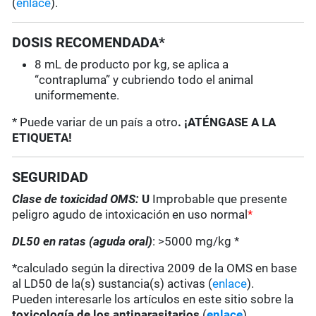
(
enlace
).
DOSIS RECOMENDADA*
8 mL de producto por kg, se aplica a
“contrapluma” y cubriendo todo el animal
uniformemente.
* Puede variar de un país a otro
. ¡ATÉNGASE A LA
ETIQUETA!
SEGURIDAD
Clase de toxicidad OMS:
U
Improbable que presente
peligro agudo de intoxicación en uso normal
*
DL50 en ratas (aguda oral)
: >5000 mg/kg *
*calculado según la directiva 2009 de la OMS en base
al LD50 de la(s) sustancia(s) activas (
enlace
).
Pueden interesarle los artículos en este sitio sobre la
toxicología de los antiparasitarios
(
enlace
).