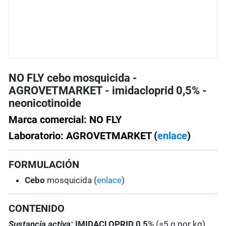
NO FLY cebo mosquicida -
AGROVETMARKET - imidacloprid 0,5% -
neonicotinoide
Marca comercial: NO FLY
Laboratorio: AGROVETMARKET (
enlace
)
FORMULACIÓN
Cebo
mosquicida (
enlace
)
CONTENIDO
Sustancia activa:
IMIDACLOPRID 0,5
% (=5 g por kg)