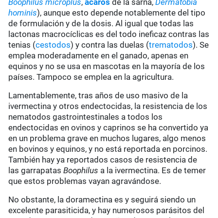
Boophilus microplus
,
ácaros
de la sarna,
Dermatobia
hominis
), aunque esto depende notablemente del tipo
de formulación y de la dosis. Al igual que todas las
lactonas macrocíclicas es del todo ineficaz contras las
tenias (
cestodos
) y contra las duelas (
trematodos
). Se
emplea moderadamente en el ganado, apenas en
equinos y no se usa en mascotas en la mayoría de los
países. Tampoco se emplea en la agricultura.
Lamentablemente, tras años de uso masivo de la
ivermectina y otros endectocidas, la resistencia de los
nematodos gastrointestinales a todos los
endectocidas en ovinos y caprinos se ha convertido ya
en un problema grave en muchos lugares, algo menos
en bovinos y equinos, y no está reportada en porcinos.
También hay ya reportados casos de resistencia de
las garrapatas
Boophilus
a la ivermectina. Es de temer
que estos problemas vayan agravándose.
No obstante, la doramectina es y seguirá siendo un
excelente parasiticida, y hay numerosos parásitos del