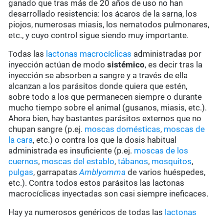
ganado que tras más de 20 años de uso no han
desarrollado resistencia: los ácaros de la sarna, los
piojos, numerosas miasis, los nematodos pulmonares,
etc., y cuyo control sigue siendo muy importante.
Todas las
lactonas macrocíclicas
administradas por
inyección actúan de modo
sistémico
, es decir tras la
inyección se absorben a sangre y a través de ella
alcanzan a los parásitos donde quiera que estén,
sobre todo a los que permanecen siempre o durante
mucho tiempo sobre el animal (gusanos, miasis, etc.).
Ahora bien, hay bastantes parásitos externos que no
chupan sangre (p.ej.
moscas domésticas
,
moscas de
la cara
, etc.) o contra los que la dosis habitual
administrada es insuficiente (p.ej.
moscas de los
cuernos
,
moscas del establo
,
tábanos
,
mosquitos
,
pulgas
, garrapatas
Amblyomma
de varios huéspedes,
etc.). Contra todos estos parásitos las lactonas
macrocíclicas inyectadas son casi siempre ineficaces.
Hay ya numerosos genéricos de todas las
lactonas