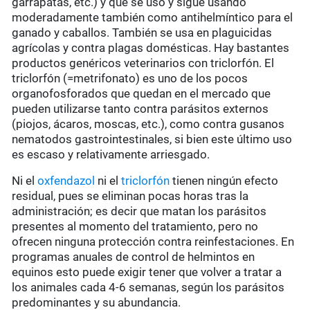
garrapatas, etc.) y que se usó y sigue usando
moderadamente también como antihelmíntico para el
ganado y caballos. También se usa en plaguicidas
agrícolas y contra plagas domésticas. Hay bastantes
productos genéricos veterinarios con triclorfón. El
triclorfón (=metrifonato) es uno de los pocos
organofosforados que quedan en el mercado que
pueden utilizarse tanto contra parásitos externos
(piojos, ácaros, moscas, etc.), como contra gusanos
nematodos gastrointestinales, si bien este último uso
es escaso y relativamente arriesgado.
Ni el
oxfendazol
ni el
triclorfón
tienen ningún efecto
residual, pues se eliminan pocas horas tras la
administración; es decir que matan los parásitos
presentes al momento del tratamiento, pero no
ofrecen ninguna protección contra reinfestaciones. En
programas anuales de control de helmintos en
equinos esto puede exigir tener que volver a tratar a
los animales cada 4-6 semanas, según los parásitos
predominantes y su abundancia.