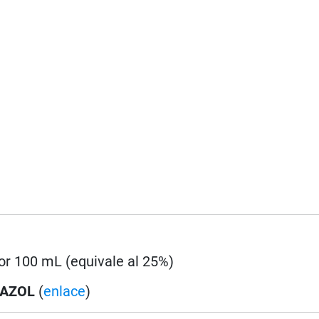
por 100 mL (equivale al 25%)
DAZOL
(
enlace
)