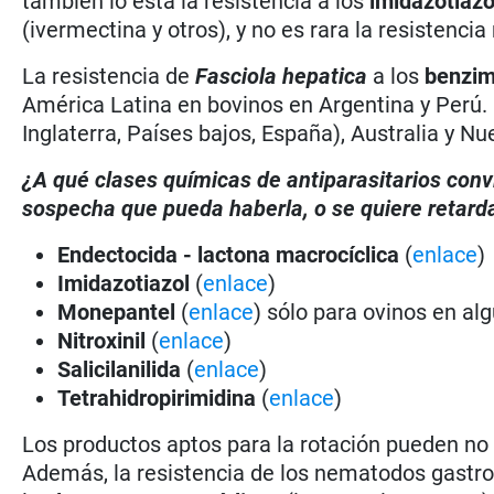
también lo está la resistencia a los
imidazotiazo
(ivermectina y otros), y no es rara la resistenci
La resistencia de
Fasciola hepatica
a los
benzim
América Latina en bovinos en Argentina y Perú. L
Inglaterra, Países bajos, España), Australia y N
¿A qué clases químicas de antiparasitarios conv
sospecha que pueda haberla, o se quiere retarda
Endectocida - lactona macrocíclica
(
enlace
)
Imidazotiazol
(
enlace
)
Monepantel
(
enlace
) sólo para ovinos en al
Nitroxinil
(
enlace
)
Salicilanilida
(
enlace
)
Tetrahidropirimidina
(
enlace
)
Los productos aptos para la rotación pueden no 
Además, la resistencia de los nematodos gastro