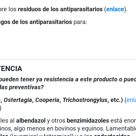
bre los
residuos de los antiparasitarios
(
enlace
).
sgos de los antiparasitarios
para:
TENCIA
, pueden tener ya resistencia a este producto o pue
das preventivas?
s
,
Ostertagia
,
Cooperia
,
Trichostrongylus
, etc.)
(
enl
)
les al
albendazol
y otros
benzimidazoles
está eno
rinos, algo menos en bovinos y equinos. Lamentab