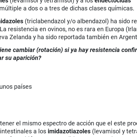
les
(levamisol y tetramisol) y a los
endectocidas
a múltiple a dos o a tres de dichas clases químicas.
idazoles
(triclabendazol y/o albendazol) ha sido r
a resistencia en ovinos, no es rara en Europa (Irla
ueva Zelanda y ha sido reportada también en Argent
iene cambiar (rotación) si ya hay resistencia conf
r su aparición?
gunos países
tener el mismo espectro de acción que el este pro
intestinales a los
imidazotiazoles
(levamisol y tetr