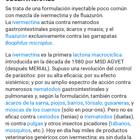
Se trata de una formulación inyectable poco común
con mezcla de ivermectina y de fluazurón.
La
ivermectina
actúa contra nematodos
gastrointestinales piojos, ácaros y miasis; y el
fluazurón
exclusivamente contra las garrapatas
Boophilus microplus
.
La
ivermectina
es la primera
lactona macrocíclica
introducida en la década de 1980 por MSD AGVET
(después MERIAL). Supuso una revolución del control
de parásitos: por su alta eficacia; por su efecto
sistémico; y por su amplio espectro de acción contra
numerosos
nematodos
gastrointestinales y
pulmonares y, según la formulación, también contra
ácaros de la sarna
,
piojos
,
barros
,
tórsalo,
gusaneras
, y
moscas de los cuernos
(sólo en pour-ons). Pero no es
eficaz contra
cestodos
(tenias) o
trematodos
(duelas),
ni contra
pulgas
y otros insectos picadores (
tábanos
,
mosquitos
, etc.). Hoy en día hay miles de productos
veterinarios genéricos con ivermectina: es sin duda la