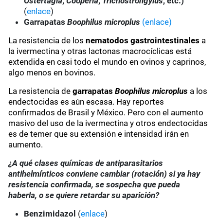
Ostertagia
,
Cooperia
,
Trichostrongylus
, etc.)
(
enlace
)
Garrapatas
Boophilus microplus
(enlace)
La resistencia de los
nematodos gastrointestinales
a
la ivermectina y otras lactonas macrocíclicas está
extendida en casi todo el mundo en ovinos y caprinos,
algo menos en bovinos.
La resistencia de
garrapatas
Boophilus microplus
a los
endectocidas es aún escasa. Hay reportes
confirmados de Brasil y México. Pero con el aumento
masivo del uso de la ivermectina y otros endectocidas
es de temer que su extensión e intensidad irán en
aumento.
¿A qué clases químicas de antiparasitarios
antihelmínticos conviene cambiar (rotación) si ya hay
resistencia confirmada, se sospecha que pueda
haberla, o se quiere retardar su aparición?
Benzimidazol
(
enlace
)