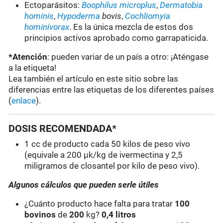
Ectoparásitos:
Boophilus microplus
,
Dermatobia
hominis
,
Hypoderma
bovis
,
Cochliomyia
hominivorax
. Es la única mezcla de estos dos
principios activos aprobado como garrapaticida.
*Atención
: pueden variar de un país a otro: ¡Aténgase
a la etiqueta!
Lea también el artículo en este sitio sobre las
diferencias entre las etiquetas de los diferentes países
(
enlace
).
DOSIS RECOMENDADA*
1 cc de producto cada 50 kilos de peso vivo
(equivale a 200 µk/kg de ivermectina y 2,5
miligramos de closantel por kilo de peso vivo).
Algunos cálculos que pueden serle útiles
¿Cuánto producto hace falta para tratar
100
bovinos
de
200
kg?
0,4 litros