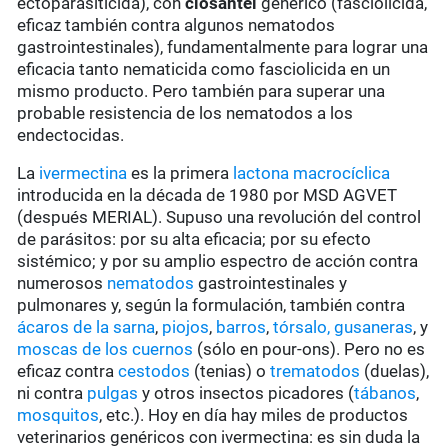
ectoparasiticida), con
closantel
genérico (fasciolicida,
eficaz también contra algunos nematodos
gastrointestinales), fundamentalmente para lograr una
eficacia tanto nematicida como fasciolicida en un
mismo producto. Pero también para superar una
probable resistencia de los nematodos a los
endectocidas.
La
ivermectina
es la primera
lactona macrocíclica
introducida en la década de 1980 por MSD AGVET
(después MERIAL). Supuso una revolución del control
de parásitos: por su alta eficacia; por su efecto
sistémico; y por su amplio espectro de acción contra
numerosos
nematodos
gastrointestinales y
pulmonares y, según la formulación, también contra
ácaros de la sarna
,
piojos
,
barros
,
tórsalo,
gusaneras
, y
moscas de los cuernos
(sólo en pour-ons). Pero no es
eficaz contra
cestodos
(tenias) o
trematodos
(duelas),
ni contra
pulgas
y otros insectos picadores (
tábanos
,
mosquitos
, etc.). Hoy en día hay miles de productos
veterinarios genéricos con ivermectina: es sin duda la