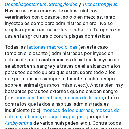
Oesophagostomum
,
Strongyloides
y
Trichostrongylus
.
Hay numerosas marcas de antihelmínticos
veterinarios con closantel, sólo o en mezclas, tanto
inyectables como para administración oral. No se
emplea apenas en mascotas o caballos. Tampoco se
usa en la agricultura o contra plagas domésticas.
Todas las
lactonas macrocíclicas
(en este caso
también el closantel) administradas por inyección
actúan de modo
sistémico
, es decir tras la inyección
se absorben a sangre y a través de ella alcanzan a los
parásitos donde quiera que estén, sobre todo a los
que permanecen siempre o durante mucho tiempo
sobre el animal (gusanos, miasis, etc.). Ahora bien, hay
bastantes parásitos externos que no chupan sangre
(p.ej.
moscas domésticas
,
moscas de la cara
, etc.) o
contra los que la dosis habitual administrada es
insuficiente (p.ej.
moscas de los cuernos
,
moscas del
establo
,
tábanos
,
mosquitos
,
pulgas
, garrapatas
Amblyomma
de varios huéspedes, etc.). Contra todos