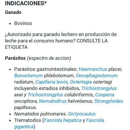
INDICACIONES*
Ganado
Bovinos
¿Autorizado para ganado lechero en producción de
leche para el consumo humano? CONSULTE LA
ETIQUETA
Parásitos
(espectro de accion)
Parásitos gastrointestinales:
Haemonchus
placei,
Bunostomum
phlebotomum,
Oesophagostomum
radiatum,
Capillaria bovis
,
Ostertagia
ostertagi
incluyendo estadios inhibidos
,
Trichostrongylus
axei y
Trichostrongylus
colubriformis,
Cooperia
oncophora,
Nematodirus
helvetianus,
Strongyloides
papillosus.
Nematodos pulmonares.
Dictyocaulus
Trematodos (
Fasciola hepatica
y
Fasciola
gigantica
)