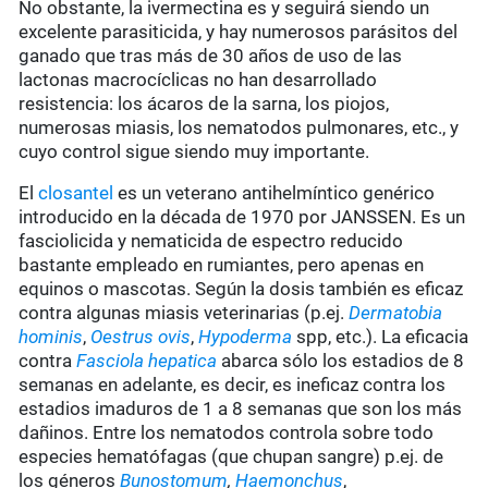
No obstante, la ivermectina es y seguirá siendo un
excelente parasiticida, y hay numerosos parásitos del
ganado que tras más de 30 años de uso de las
lactonas macrocíclicas no han desarrollado
resistencia: los ácaros de la sarna, los piojos,
numerosas miasis, los nematodos pulmonares, etc., y
cuyo control sigue siendo muy importante.
El
closantel
es un veterano antihelmíntico genérico
introducido en la década de 1970 por JANSSEN. Es un
fasciolicida y nematicida de espectro reducido
bastante empleado en rumiantes, pero apenas en
equinos o mascotas. Según la dosis también es eficaz
contra algunas miasis veterinarias (p.ej.
Dermatobia
hominis
,
Oestrus ovis
,
Hypoderma
spp, etc.). La eficacia
contra
Fasciola hepatica
abarca sólo los estadios de 8
semanas en adelante, es decir, es ineficaz contra los
estadios imaduros de 1 a 8 semanas que son los más
dañinos. Entre los nematodos controla sobre todo
especies hematófagas (que chupan sangre) p.ej. de
los géneros
Bunostomum
,
Haemonchus
,