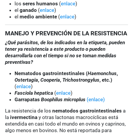
los
seres humanos
(
enlace
)
el
ganado
(
enlace
)
el
medio ambiente
(
enlace
)
MANEJO Y PREVENCIÓN DE LA RESISTENCIA
¿Qué parásitos, de los indicados en la etiqueta, pueden
tener ya resistencia a este producto o pueden
desarrollarla con el tiempo si no se toman medidas
preventivas?
Nematodos gastrointestinales (
Haemonchus
,
Ostertagia
,
Cooperia
,
Trichostrongylus
, etc.)
(
enlace
)
Fasciola hepatica
(
enlace
)
Garrapatas
Boophilus microplus
(enlace)
La resistencia de los
nematodos gastrointestinales
a
la
ivermectina
y otras lactonas macrocíclicas está
extendida en casi todo el mundo en ovinos y caprinos,
algo menos en bovinos. No está reportada para