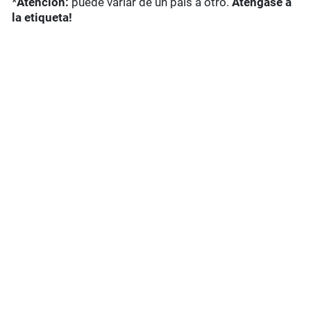
*
Atención:
puede variar de un país a otro.
Aténgase a
la etiqueta!