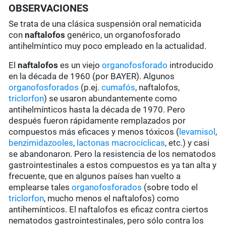
OBSERVACIONES
Se trata de una clásica suspensión oral nematicida
con
naftalofos
genérico, un organofosforado
antihelmíntico muy poco empleado en la actualidad.
El
naftalofos
es un viejo
organofosforado
introducido
en la década de 1960 (por BAYER). Algunos
organofosforados
(p.ej.
cumafós
, naftalofos,
triclorfon
) se usaron abundantemente como
antihelmínticos hasta la década de 1970. Pero
después fueron rápidamente remplazados por
compuestos más eficaces y menos tóxicos (
levamisol
,
benzimidazooles
,
lactonas macrocíclicas
, etc.) y casi
se abandonaron. Pero la resistencia de los nematodos
gastrointestinales a estos compuestos es ya tan alta y
frecuente, que en algunos países han vuelto a
emplearse tales
organofosforados
(sobre todo el
triclorfon
, mucho menos el naftalofos) como
antihemínticos. El naftalofos es eficaz contra ciertos
nematodos gastrointestinales, pero sólo contra los