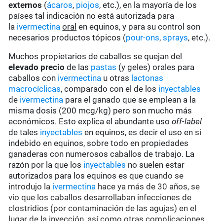
externos
(
ácaros
,
piojos
, etc.), en la mayoría de los
países tal indicación no está autorizada para
la
ivermectina
oral
en equinos, y para su control son
necesarios productos tópicos (
pour-ons
,
sprays
, etc.).
Muchos propietarios de caballos se quejan del
elevado precio
de las
pastas
(y geles) orales para
caballos con
ivermectina
u otras
lactonas
macrocíclicas
, comparado con el de los
inyectables
de
ivermectina
para el ganado que se emplean a la
misma dosis (200 mcg/kg) pero son mucho más
económicos. Esto explica el abundante uso
off-label
de tales
inyectables
en equinos, es decir el uso en si
indebido en equinos, sobre todo en propiedades
ganaderas con numerosos caballos de trabajo. La
razón por la que los
inyectables
no suelen estar
autorizados para los equinos es que
cuando se
introdujo la
ivermectina
hace ya más de 30 años, se
vio que los caballos desarrollaban infecciones de
clostridios (por contaminación de las agujas) en el
lugar de la inyección, así como otras complicaciones