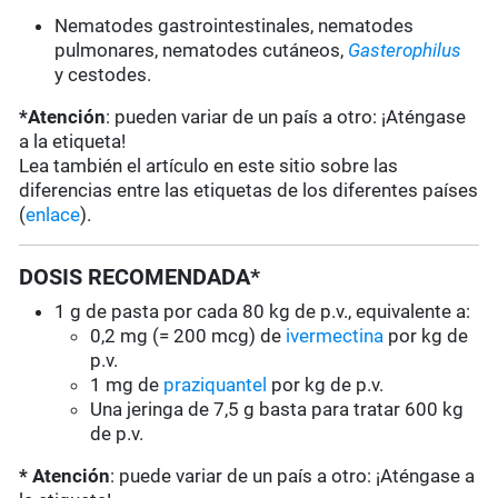
Nematodes gastrointestinales, nematodes
pulmonares, nematodes cutáneos,
Gasterophilus
y cestodes.
*Atención
: pueden variar de un país a otro: ¡Aténgase
a la etiqueta!
Lea también el artículo en este sitio sobre las
diferencias entre las etiquetas de los diferentes países
(
enlace
).
DOSIS RECOMENDADA*
1 g de pasta por cada 80 kg de p.v., equivalente a:
0,2 mg (= 200 mcg) de
ivermectina
por kg de
p.v.
1 mg de
praziquantel
por kg de p.v.
Una jeringa de 7,5 g basta para tratar 600 kg
de p.v.
* Atención
: puede variar de un país a otro: ¡Aténgase a