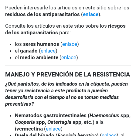
Pueden interesarle los artículos en este sitio sobre los
residuos de los antiparasitarios
(
enlace
).
Consulte los artículos en este sitio sobre los
riesgos
de los antiparasitarios
para:
los
seres humanos
(
enlace
)
el
ganado
(
enlace
)
el
medio ambiente
(
enlace
)
MANEJO Y PREVENCIÓN DE LA RESISTENCIA
¿Qué parásitos, de los indicados en la etiqueta, pueden
tener ya resistencia a este producto o pueden
desarrollarla con el tiempo si no se toman medidas
preventivas?
Nematodos gastrointestinales
(
Haemonchus
spp,
Cooperia
spp,
Ostertagia
spp, etc.)
a la
ivermectina
(
enlace
)
Duela del hígado (
Fasciola hepatica
)
(
enlace
), al