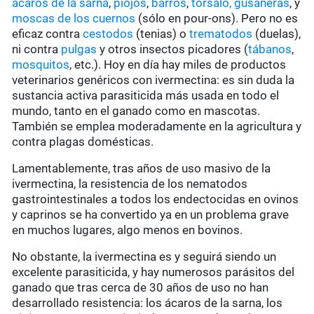
ácaros de la sarna
,
piojos
,
barros
,
tórsalo,
gusaneras
, y
moscas de los cuernos
(sólo en pour-ons). Pero no es
eficaz contra
cestodos
(tenias) o
trematodos
(duelas),
ni contra
pulgas
y otros insectos picadores (
tábanos
,
mosquitos
, etc.). Hoy en día hay miles de productos
veterinarios genéricos con ivermectina: es sin duda la
sustancia activa parasiticida más usada en todo el
mundo, tanto en el ganado como en mascotas.
También se emplea moderadamente en la agricultura y
contra plagas domésticas.
Lamentablemente, tras años de uso masivo de la
ivermectina, la resistencia de los nematodos
gastrointestinales a todos los endectocidas en ovinos
y caprinos se ha convertido ya en un problema grave
en muchos lugares, algo menos en bovinos.
No obstante, la ivermectina es y seguirá siendo un
excelente parasiticida, y hay numerosos parásitos del
ganado que tras cerca de 30 años de uso no han
desarrollado resistencia: los ácaros de la sarna, los