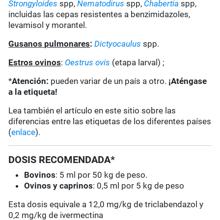
Strongyloides
spp,
Nematodirus
spp,
Chabertia
spp,
incluidas las cepas resistentes a benzimidazoles,
levamisol y morantel.
Gusanos pulmonares
:
Dictyocaulus
spp.
Estros ovinos
:
Oestrus ovis
(etapa larval) ;
*
Atención:
pueden variar de un país a otro.
¡Aténgase
a la etiqueta!
Lea también el artículo en este sitio sobre las
diferencias entre las etiquetas de los diferentes países
(
enlace
).
DOSIS RECOMENDADA*
Bovinos
: 5 ml por 50 kg de peso.
Ovinos y caprinos
: 0,5 ml por 5 kg de peso
Esta dosis equivale a 12,0 mg/kg de triclabendazol y
0,2 mg/kg de ivermectina