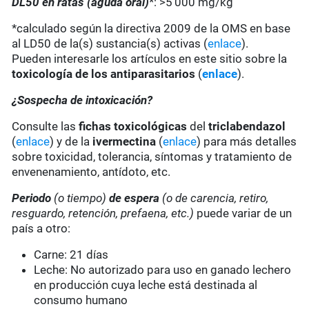
DL50 en ratas (aguda oral)
*:
>5'000 mg/kg
*calculado según la directiva 2009 de la OMS en base
al LD50 de la(s) sustancia(s) activas (
enlace
).
Pueden interesarle los artículos en este sitio sobre la
toxicología de los antiparasitarios
(
enlace
).
¿Sospecha de intoxicación?
Consulte las
fichas toxicológicas
del
triclabendazol
(
enlace
) y de la
ivermectina
(
enlace
) para más detalles
sobre toxicidad, tolerancia, síntomas y tratamiento de
envenenamiento, antídoto, etc.
Periodo
(o tiempo)
de espera
(o de carencia, retiro,
resguardo, retención, prefaena, etc.)
puede variar de un
país a otro:
Carne: 21 días
Leche: No autorizado para uso en ganado lechero
en producción cuya leche está destinada al
consumo humano