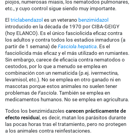
piojos, numerosas miasis, los nematodos pulmonares,
etc., y cuyo control sigue siendo muy importante.
El
triclabendazol
es un veterano
benzimidazol
introducido en la década de 1970 por CIBA-GEIGY
(hoy ELANCO). Es el único fasciolicida eficaz contra
los adultos y contra todos los estadios inmaduros (a
partir de 1 semana) de
Fasciola hepatica
. Es el
fasciolicida más eficaz y el más utilizado en rumiantes.
Sin embargo, carece de eficacia contra nematodos o
cestodos, por lo que a menudo se emplea en
combinación con un nematicida (p.ej. ivermectina,
levamisol, etc.). No se emplea en otro ganado ni en
mascotas porque estos animales no suelen tener
problemas de
Fasciola
. También se emplea en
medicamentos humanos. No se emplea en agricultura.
Todos los benzimidazoles
carecen prácticamente de
efecto residua
l, es decir, matan los parásitos durante
las pocas horas tras el tratamiento, pero no protegen
a los animales contra reinfestaciones.