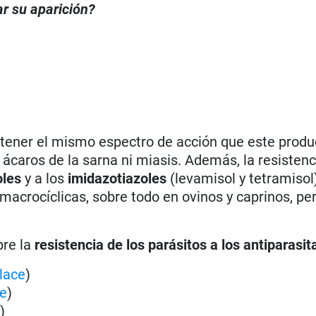
r su aparición?
tener el mismo espectro de acción que este produc
 ácaros de la sarna ni miasis. Además, la resistenc
oles
y a los
imidazotiazoles
(levamisol y tetramisol
 macrocíclicas, sobre todo en ovinos y caprinos, p
bre la
resistencia de los parásitos a los antiparasit
lace
)
ce
)
e
)