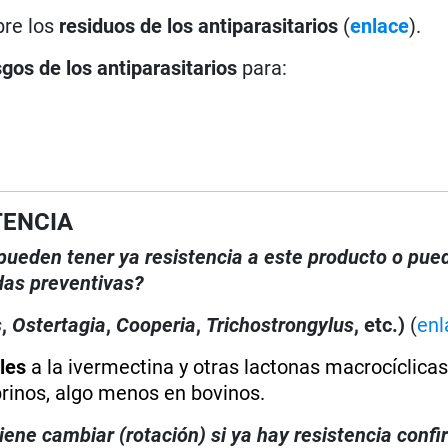
bre los
residuos de los antiparasitarios
(
enlace
).
sgos de los antiparasitarios
para:
TENCIA
, pueden tener ya resistencia a este producto o pue
das preventivas?
s
,
Ostertagia
,
Cooperia
,
Trichostrongylus
, etc.)
(
enl
les
a la ivermectina y otras lactonas macrocíclicas
prinos, algo menos en bovinos.
iene cambiar (rotación) si ya hay resistencia conf