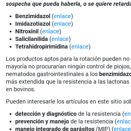
sospecha que pueda haberla, o se quiere retarda
Benzimidazol
(
enlace
)
Imidazotiazol
(
enlace
)
Nitroxinil
(
enlace
)
Salicilanilida
(
enlace
)
Tetrahidropirimidina
(
enlace
)
Los productos aptos para la rotación pueden no 
mayoría no procurarían ningún control de piojos,
nematodos gastrointestinales a los
benzimidaz
más extendida que la resistencia a las lactonas
en bovinos.
Pueden interesarle los artículos en este sitio so
detección y diagnóstico
de la resistencia (
en
prevención y manejo
de la resistencia (
enla
manejo integrado de parásitos
(MIP) (
enlac