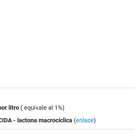
or litro
( equivale al 1%)
DA - lactona macrocíclica
(
enlace
)